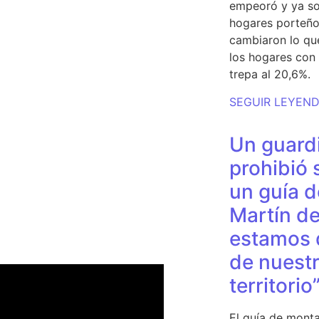
empeoró y ya so
hogares porteño
cambiaron lo qu
los hogares con 
trepa al 20,6%.
SEGUIR LEYEN
Un guardi
prohibió 
un guía d
Martín de
estamos 
de nuestr
territorio
El guía de monta