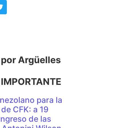
or Argüelles​
 IMPORTANTE
nezolano para la
de CFK: a 19
ingreso de las