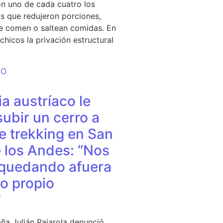
n uno de cada cuatro los
s que redujeron porciones,
e comen o saltean comidas. En
chicos la privación estructural
DO
a austríaco le
subir un cerro a
e trekking en San
 los Andes: “Nos
quedando afuera
o propio
”
ña Julián Pajarola denunció