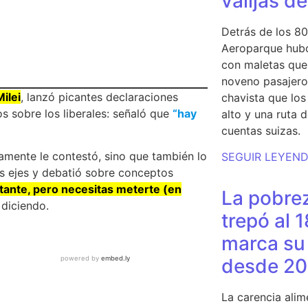
valijas d
Detrás de los 80
Aeroparque hubo
con maletas que 
noveno pasajero 
ilei
, lanzó picantes declaraciones
chavista que lo
os sobre los liberales: señaló que
“hay
alto y una ruta 
cuentas suizas.
olamente le contestó, sino que también lo
SEGUIR LEYEN
sus ejes y debatió sobre conceptos
ortante, pero necesitas meterte (en
La pobrez
diciendo.
trepó al 
marca su 
desde 20
La carencia alim