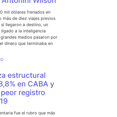
e Antonini Wilson
0 mil dólares frenados en
 más de diez viajes previos
sí llegaron a destino, un
ligado a la inteligencia
s grandes medios pasaron por
del dinero que terminaba en
DO
a estructural
18,8% en CABA y
peor registro
19
entaria fue el rubro que más