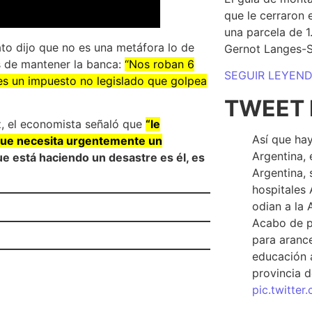
que le cerraron 
una parcela de 
ato dijo que no es una metáfora lo de
Gernot Langes-
es de mantener la banca:
“Nos roban 6
SEGUIR LEYEN
 es un impuesto no legislado que golpea
TWEET 
ez, el economista señaló que
“le
Así que hay
 que necesita urgentemente un
Argentina, 
ue está haciendo un desastre es él, es
Argentina, 
hospitales 
odian a la 
Acabo de p
para arance
educación a
provincia d
pic.twitte