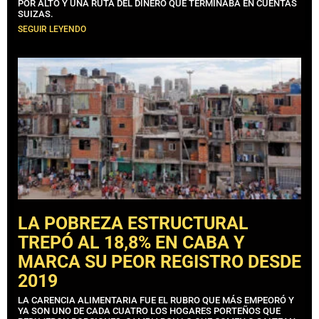
POR ALTO Y UNA RUTA DEL DINERO QUE TERMINABA EN CUENTAS
SUIZAS.
SEGUIR LEYENDO
LA POBREZA ESTRUCTURAL
TREPÓ AL 18,8% EN CABA Y
MARCA SU PEOR REGISTRO DESDE
2019
LA CARENCIA ALIMENTARIA FUE EL RUBRO QUE MÁS EMPEORÓ Y
YA SON UNO DE CADA CUATRO LOS HOGARES PORTEÑOS QUE