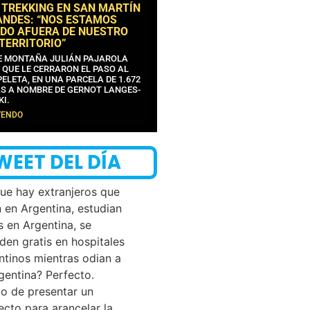
 TREKKING EN SAN MARTÍN
ANDES: “NOS ESTAMOS
DO AFUERA DE NUESTRO
 TERRITORIO”
DE MONTAÑA JULIÁN PAJAROLA
 QUE LE CERRARON EL PASO AL
ELETA, EN UNA PARCELA DE 1.672
S A NOMBRE DE GERNOT LANGES-
KI.
YENDO
WEET DEL DÍA
que hay extranjeros que
n en Argentina, estudian
s en Argentina, se
den gratis en hospitales
ntinos mientras odian a
rgentina? Perfecto.
o de presentar un
ecto para arancelar la