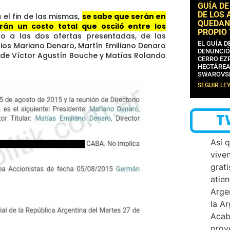
GUÍA DE
DE LOS 
 el fin de las mismas,
se sabe que serán en
QUEDAN
án un costo total que osciló entre los
PROPIO
do a las dos ofertas presentadas, de las
EL GUÍA 
ios Mariano Denaro, Martín Emiliano Denaro
DENUNCIÓ
(de Víctor Agustín Bouche y Matías Rolando
CERRO EZP
HECTÁREA
SWAROVS
SEGUIR LE
T
Así 
vive
grati
atien
Arge
la A
Acab
proy