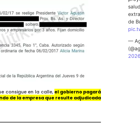
salu
extra
de B
pic.
— Ag
(@ag
202
e consigue en la calle,
el gobierno pagará
endo de la empresa que resulte adjudicada