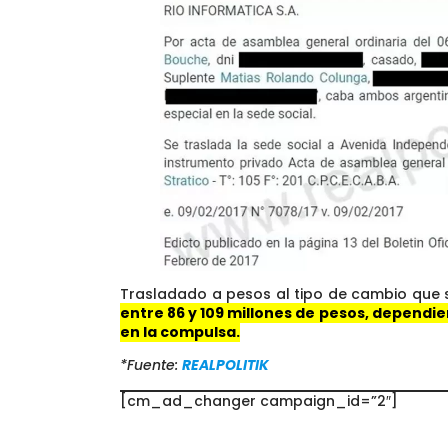
Trasladado a pesos al tipo de cambio que s
entre 86 y 109 millones de pesos, dependi
en la compulsa.
*Fuente:
REALPOLITIK
[cm_ad_changer campaign_id=”2″]