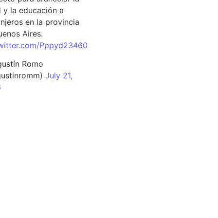
d y la educación a
njeros en la provincia
uenos Aires.
twitter.com/Pppyd23460
ustín Romo
ustinromm)
July 21,
6