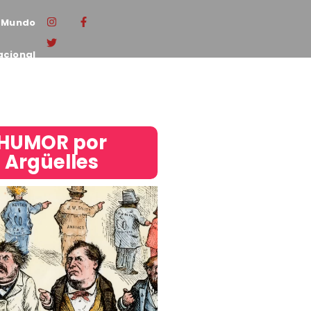
Mundo
acional
HUMOR por
Argüelles​