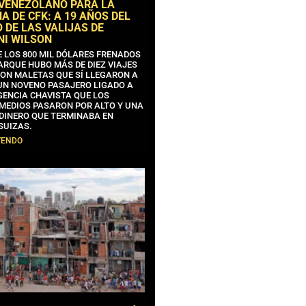
 VENEZOLANO PARA LA
 DE CFK: A 19 AÑOS DEL
 DE LAS VALIJAS DE
NI WILSON
E LOS 800 MIL DÓLARES FRENADOS
ARQUE HUBO MÁS DE DIEZ VIAJES
CON MALETAS QUE SÍ LLEGARON A
 UN NOVENO PASAJERO LIGADO A
GENCIA CHAVISTA QUE LOS
MEDIOS PASARON POR ALTO Y UNA
 DINERO QUE TERMINABA EN
SUIZAS.
YENDO