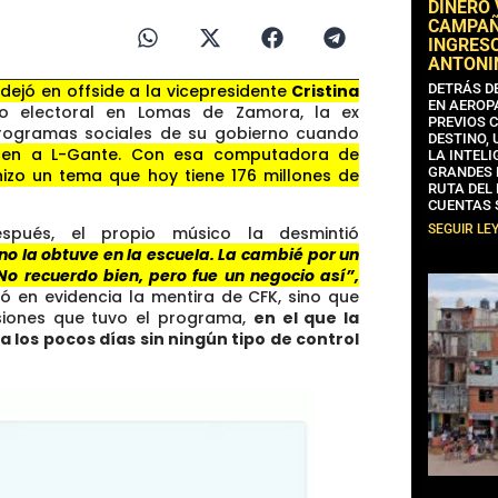
DINERO
CAMPAÑA
INGRESO
ANTONI
dejó en offside a la vicepresidente
Cristina
DETRÁS D
EN AEROP
 electoral en Lomas de Zamora, la ex
PREVIOS 
programas sociales de su gobierno cuando
DESTINO,
hen a L-Gante. Con esa computadora de
LA INTELI
GRANDES 
hizo un tema que hoy tiene 176 millones de
RUTA DEL
CUENTAS 
SEGUIR LE
pués, el propio músico la desmintió
no la obtuve en la escuela. La cambié por un
No recuerdo bien, pero fue un negocio así”,
ó en evidencia la mentira de CFK, sino que
rsiones que tuvo el programa,
en el que la
a los pocos días sin ningún tipo de control