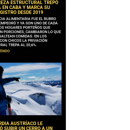
REZA ESTRUCTURAL TREPÓ
% EN CABA Y MARCA SU
GISTRO DESDE 2019
CIA ALIMENTARIA FUE EL RUBRO
EMPEORÓ Y YA SON UNO DE CADA
OS HOGARES PORTEÑOS QUE
N PORCIONES, CAMBIARON LO QUE
SALTEAN COMIDAS. EN LOS
CON CHICOS LA PRIVACIÓN
RAL TREPA AL 20,6%.
YENDO
RDIA AUSTRÍACO LE
Ó SUBIR UN CERRO A UN