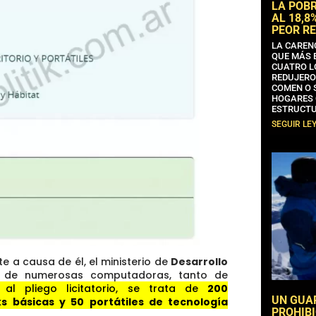
LA POB
AL 18,8
PEOR RE
LA CAREN
QUE MÁS 
CUATRO L
REDUJERO
COMEN O 
HOGARES 
ESTRUCTU
SEGUIR LE
e a causa de él, el ministerio de
Desarrollo
 de numerosas computadoras, tanto de
al pliego licitatorio, se trata de
200
UN GUA
s básicas y 50 portátiles de tecnología
PROHIBI