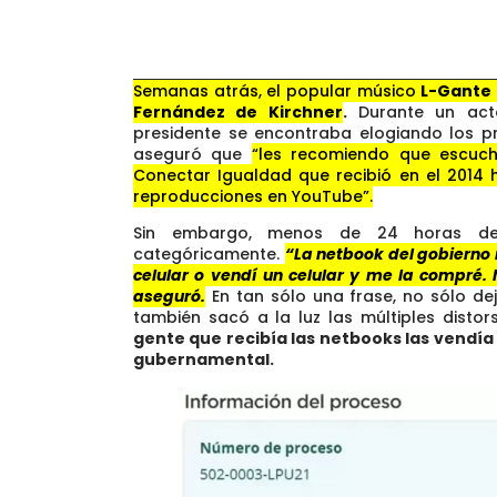
Semanas atrás, el popular músico
L-Gante
Fernández de Kirchner
.
Durante un acto
presidente se encontraba elogiando los 
aseguró que
“les recomiendo que escuc
Conectar Igualdad que recibió en el 2014 
reproducciones en YouTube”.
Sin embargo, menos de 24 horas des
categóricamente.
“La netbook del gobierno 
celular o vendí un celular y me la compré. 
aseguró.
En tan sólo una frase, no sólo dej
también sacó a la luz las múltiples disto
gente que recibía las netbooks las vendía 
gubernamental.