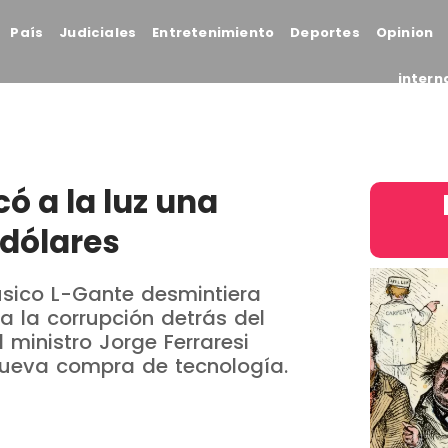
País
Judiciales
Entretenimiento
Deportes
Opinion
intern
có a la luz una
 dólares
sico L-Gante desmintiera
 la corrupción detrás del
ministro Jorge Ferraresi
nueva compra de tecnología.