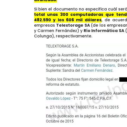
Si bien el documento no especifica cuál será
total unas 300 computadoras que tendr
482.590 y los 606 mil dólares
, de acuer
empresas
Telextorage SA
(de los empresar
y Carmen Fernández) y
Río Informática SA
Colunga), respectivamente.