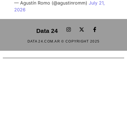
— Agustín Romo (@agustinromm)
July 21,
2026
Data 24
DATA 24.COM.AR © COPYRIGHT 2025