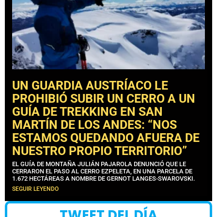
UN GUARDIA AUSTRÍACO LE
PROHIBIÓ SUBIR UN CERRO A UN
GUÍA DE TREKKING EN SAN
MARTÍN DE LOS ANDES: “NOS
ESTAMOS QUEDANDO AFUERA DE
NUESTRO PROPIO TERRITORIO”
EL GUÍA DE MONTAÑA JULIÁN PAJAROLA DENUNCIÓ QUE LE
CERRARON EL PASO AL CERRO EZPELETA, EN UNA PARCELA DE
1.672 HECTÁREAS A NOMBRE DE GERNOT LANGES-SWAROVSKI.
SEGUIR LEYENDO
TWEET DEL DÍA