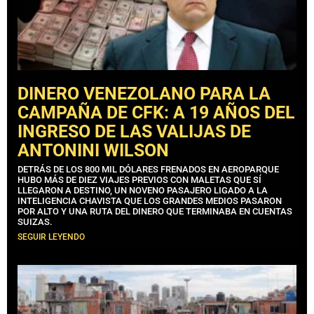
DINERO VENEZOLANO PARA LA
CAMPAÑA DE CFK: A 19 AÑOS DEL
INGRESO DE LAS VALIJAS DE
ANTONINI WILSON
DETRÁS DE LOS 800 MIL DÓLARES FRENADOS EN AEROPARQUE
HUBO MÁS DE DIEZ VIAJES PREVIOS CON MALETAS QUE SÍ
LLEGARON A DESTINO, UN NOVENO PASAJERO LIGADO A LA
INTELIGENCIA CHAVISTA QUE LOS GRANDES MEDIOS PASARON
POR ALTO Y UNA RUTA DEL DINERO QUE TERMINABA EN CUENTAS
SUIZAS.
SEGUIR LEYENDO