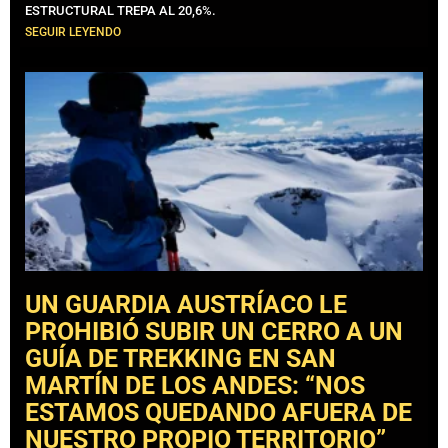
ESTRUCTURAL TREPA AL 20,6%.
SEGUIR LEYENDO
UN GUARDIA AUSTRÍACO LE
PROHIBIÓ SUBIR UN CERRO A UN
GUÍA DE TREKKING EN SAN
MARTÍN DE LOS ANDES: “NOS
ESTAMOS QUEDANDO AFUERA DE
NUESTRO PROPIO TERRITORIO”