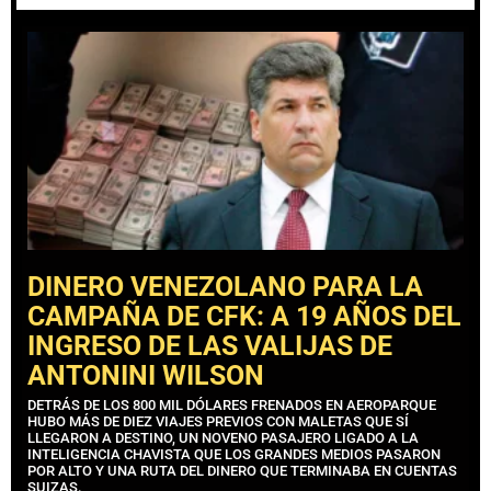
DINERO VENEZOLANO PARA LA
CAMPAÑA DE CFK: A 19 AÑOS DEL
INGRESO DE LAS VALIJAS DE
ANTONINI WILSON
DETRÁS DE LOS 800 MIL DÓLARES FRENADOS EN AEROPARQUE
HUBO MÁS DE DIEZ VIAJES PREVIOS CON MALETAS QUE SÍ
LLEGARON A DESTINO, UN NOVENO PASAJERO LIGADO A LA
INTELIGENCIA CHAVISTA QUE LOS GRANDES MEDIOS PASARON
POR ALTO Y UNA RUTA DEL DINERO QUE TERMINABA EN CUENTAS
SUIZAS.