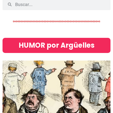
HUMOR por Argüelles​