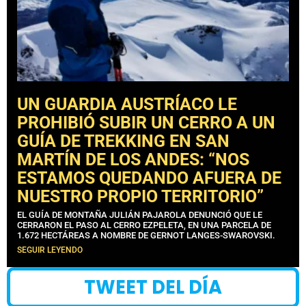
UN GUARDIA AUSTRÍACO LE
PROHIBIÓ SUBIR UN CERRO A UN
GUÍA DE TREKKING EN SAN
MARTÍN DE LOS ANDES: “NOS
ESTAMOS QUEDANDO AFUERA DE
NUESTRO PROPIO TERRITORIO”
EL GUÍA DE MONTAÑA JULIÁN PAJAROLA DENUNCIÓ QUE LE
CERRARON EL PASO AL CERRO EZPELETA, EN UNA PARCELA DE
1.672 HECTÁREAS A NOMBRE DE GERNOT LANGES-SWAROVSKI.
SEGUIR LEYENDO
TWEET DEL DÍA