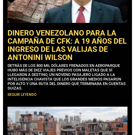
DINERO VENEZOLANO PARA LA
CAMPAÑA DE CFK: A 19 AÑOS DEL
INGRESO DE LAS VALIJAS DE
ANTONINI WILSON
DETRÁS DE LOS 800 MIL DÓLARES FRENADOS EN AEROPARQUE
HUBO MÁS DE DIEZ VIAJES PREVIOS CON MALETAS QUE SÍ
LLEGARON A DESTINO, UN NOVENO PASAJERO LIGADO A LA
INTELIGENCIA CHAVISTA QUE LOS GRANDES MEDIOS PASARON
POR ALTO Y UNA RUTA DEL DINERO QUE TERMINABA EN CUENTAS
SUIZAS.
SEGUIR LEYENDO