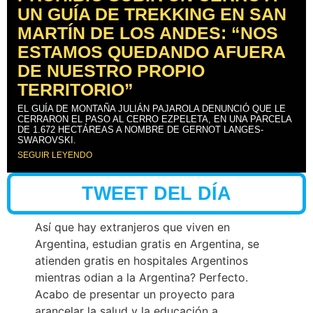
UN GUÍA DE TREKKING EN SAN
MARTÍN DE LOS ANDES: “NOS
ESTAMOS QUEDANDO AFUERA
DE NUESTRO PROPIO
TERRITORIO”
EL GUÍA DE MONTAÑA JULIÁN PAJAROLA DENUNCIÓ QUE LE
CERRARON EL PASO AL CERRO EZPELETA, EN UNA PARCELA
DE 1.672 HECTÁREAS A NOMBRE DE GERNOT LANGES-
SWAROVSKI.
SEGUIR LEYENDO
TWEET DEL DÍA
Así que hay extranjeros que viven en
Argentina, estudian gratis en Argentina, se
atienden gratis en hospitales Argentinos
mientras odian a la Argentina? Perfecto.
Acabo de presentar un proyecto para
arancelar la salud y la educación a