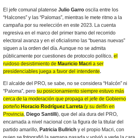
El jefe comunal platense
Julio Garro
oscila entre los
“Halcones” y las “Palomas”, mientras le mete ritmo a la
campaña por su reelección en este 2023. La cuenta
regresiva en el marco del primer tramo del recorrido
electoral avanza y en el oficialismo las “buenas nuevas”
siguen a la orden del día. Aunque no se admita
públicamente por cuestiones de protocolo político,
el
ruidoso desistimiento de
Mauricio Macri
a ser
presidenciables juega a favor del intendente
.
El alcalde del PRO, se sabe, no se considera “Halcón” ni
“Paloma”, pero
su posicionamiento siempre estuvo más
cerca de la moderación que propaga el jefe de Gobierno
porteño
Horacio Rodríguez Larreta
(y su delfín en
Provincia,
Diego Santilli
)
, que del ala dura del PRO,
encarnada a nivel nacional con la figura de la titular del
partido amarillo,
Patricia Bullrich
y el propio Macri, con
quien se fotografió la semana pasada y volvió a verle la cara