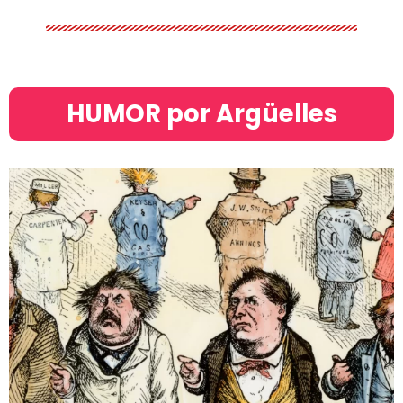
HUMOR por Argüelles​