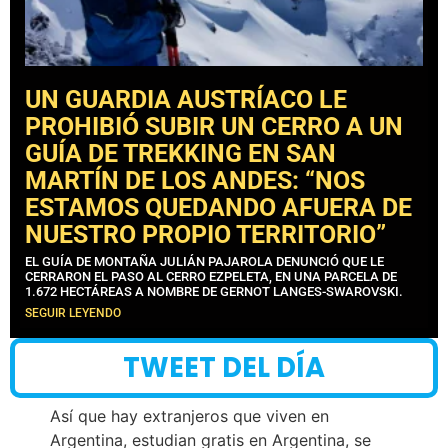
UN GUARDIA AUSTRÍACO LE
PROHIBIÓ SUBIR UN CERRO A UN
GUÍA DE TREKKING EN SAN
MARTÍN DE LOS ANDES: “NOS
ESTAMOS QUEDANDO AFUERA DE
NUESTRO PROPIO TERRITORIO”
EL GUÍA DE MONTAÑA JULIÁN PAJAROLA DENUNCIÓ QUE LE
CERRARON EL PASO AL CERRO EZPELETA, EN UNA PARCELA DE
1.672 HECTÁREAS A NOMBRE DE GERNOT LANGES-SWAROVSKI.
SEGUIR LEYENDO
TWEET DEL DÍA
Así que hay extranjeros que viven en
Argentina, estudian gratis en Argentina, se