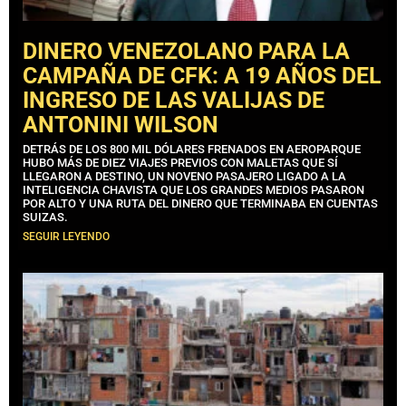
DINERO VENEZOLANO PARA LA
CAMPAÑA DE CFK: A 19 AÑOS DEL
INGRESO DE LAS VALIJAS DE
ANTONINI WILSON
DETRÁS DE LOS 800 MIL DÓLARES FRENADOS EN AEROPARQUE
HUBO MÁS DE DIEZ VIAJES PREVIOS CON MALETAS QUE SÍ
LLEGARON A DESTINO, UN NOVENO PASAJERO LIGADO A LA
INTELIGENCIA CHAVISTA QUE LOS GRANDES MEDIOS PASARON
POR ALTO Y UNA RUTA DEL DINERO QUE TERMINABA EN CUENTAS
SUIZAS.
SEGUIR LEYENDO