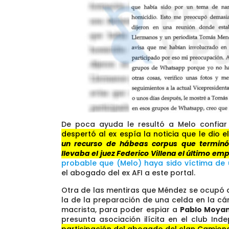
De poca ayuda le resultó a Melo confia
despertó al ex espía la noticia que le dio 
un recurso de hábeas corpus que terminó
llevaba el juez Federico Villena el último e
probable que (Melo) haya sido víctima de
el abogado del ex AFI a este portal.
Otra de las mentiras que Méndez se ocupó d
la de la preparación de una celda en la cá
macrista, para poder espiar a
Pablo Moya
presunta asociación ilícita en el club Ind
participación del abogado del clan Camioner