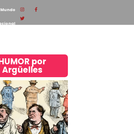
Mundo
acional
HUMOR por
Argüelles​