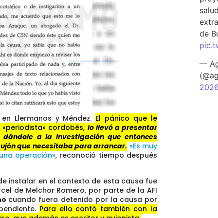
salu
extra
de B
pic.
— Ag
(@ag
202
r en Llermanos y Méndez.
El pánico que le
el «periodista» cordobés,
lo llevó a presentar
 dándole a la investigación que entonces
mpujón que necesitaba para arrancar.
«Es muy
 una operación»
, reconoció tiempo después
e instalar en el contexto de esta causa fue
rcel de Melchor Romero, por parte de la AFI
no
cuando fuera detenido por la causa por
ependiente.
Para ello contó también con la
o, que además es escritor y guionista.