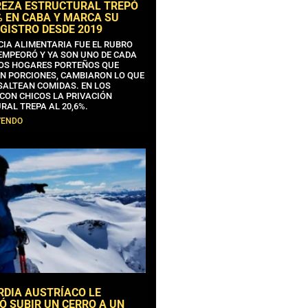
REZA ESTRUCTURAL TREPÓ
% EN CABA Y MARCA SU
GISTRO DESDE 2019
CIA ALIMENTARIA FUE EL RUBRO
EMPEORÓ Y YA SON UNO DE CADA
OS HOGARES PORTEÑOS QUE
N PORCIONES, CAMBIARON LO QUE
SALTEAN COMIDAS. EN LOS
CON CHICOS LA PRIVACIÓN
RAL TREPA AL 20,6%.
YENDO
RDIA AUSTRÍACO LE
Ó SUBIR UN CERRO A UN