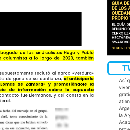
GUÍA DE
DE LOS 
QUEDAN
PROPIO
EL GUÍA 
DENUNCIÓ
CERRO EZP
HECTÁREA
SWAROVS
SEGUIR LE
bogado de los sindicalistas Hugo y Pablo
e columnista a lo largo del 2020, también
T
e supuestamente reclutó al narco «Verdura»
ués de ganarse su confianza,
al anticiparle
Así 
Lomas de Zamora» y prometiéndole la
vive
mbio de información sobre la supuesta
grati
ontacto fue Llermanos, y así consta en la
deral.
atien
Arge
la A
Acab
proy