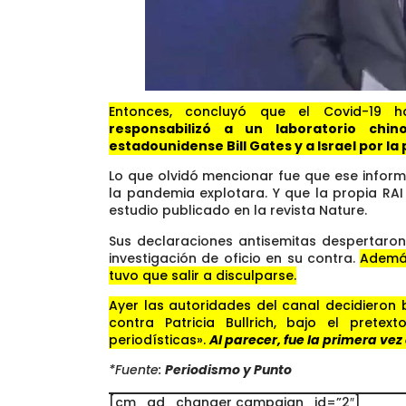
Entonces, concluyó que el Covid-19
responsabilizó a un laboratorio chi
estadounidense Bill Gates y a Israel por l
Lo que olvidó mencionar fue que ese infor
la pandemia explotara. Y que la propia RAI
estudio publicado en la revista Nature.
Sus declaraciones antisemitas despertaron 
investigación de oficio en su contra.
Ademá
tuvo que salir a disculparse.
Ayer las autoridades del canal decidieron 
contra Patricia Bullrich, bajo el pret
periodísticas».
Al parecer, fue la primera ve
*Fuente:
Periodismo y Punto
[cm_ad_changer campaign_id=”2″]