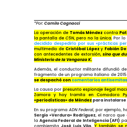
*Por:
Camilo Cagnacci
La operación de
Tomás Méndez
contra
Pat
la pantalla de
C5N
, pero no la única.
Por lo
decidido despedirlo por sus «prácticas peri
multimedio de
Cristóbal López
y
Fabián De
con antecedentes de extorsión,
sino que d
Ministerio de la Venganza K.
Además, el conductor militante difundió de
fragmento de un programa italiano de 2015 
se despachó con
comentarios antisemitas
La causa por
presunto espionaje ilegal macri
Zamora y hoy tramita en Comodoro P
«periodísticas» de Méndez
para instalarse 
En su programa
ADN Federal
, por ejemplo, 
Sergio «Verdura» Rodríguez
, el narco que
la
Agencia Federal de Inteligencia (AFI)
par
cambiemita
José Luis Vila.
Y también se