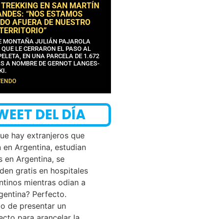
 TREKKING EN SAN MARTÍN
ANDES: “NOS ESTAMOS
DO AFUERA DE NUESTRO
 TERRITORIO”
DE MONTAÑA JULIÁN PAJAROLA
 QUE LE CERRARON EL PASO AL
ELETA, EN UNA PARCELA DE 1.672
S A NOMBRE DE GERNOT LANGES-
KI.
YENDO
WEET DEL DÍA
que hay extranjeros que
n en Argentina, estudian
s en Argentina, se
den gratis en hospitales
ntinos mientras odian a
rgentina? Perfecto.
o de presentar un
ecto para arancelar la