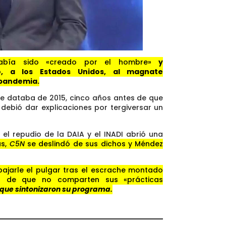
 había sido «creado por el hombre»
y
no, a los Estados Unidos, al magnate
a pandemia.
me databa de 2015, cinco años antes de que
 debió dar explicaciones por tergiversar un
el repudio de la DAIA y el INADI abrió una
s,
C5N
se deslindó de sus dichos y Méndez
bajarle el pulgar tras el escrache montado
exto de que no comparten sus «prácticas
z que sintonizaron su programa.