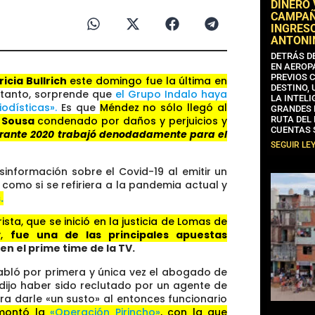
DINERO
CAMPAÑA
INGRESO
ANTONI
DETRÁS D
EN AEROP
PREVIOS 
ricia Bullrich
este domingo fue la última en
DESTINO,
 tanto, sorprende que
el Grupo Indalo haya
LA INTELI
odísticas».
Es que
Méndez no sólo llegó al
GRANDES 
 Sousa
condenado por daños y perjuicios y
RUTA DEL
CUENTAS 
urante 2020 trabajó denodadamente para el
SEGUIR LE
sinformación sobre el Covid-19 al emitir un
como si se refiriera a la pandemia actual y
.
sta, que se inició en la justicia de Lomas de
y,
fue una de las principales apuestas
en el prime time de la TV.
habló por primera y única vez el abogado de
 dijo haber sido reclutado por un agente de
a darle «un susto» al entonces funcionario
 montó la
«Operación Pirincho»
, con la que