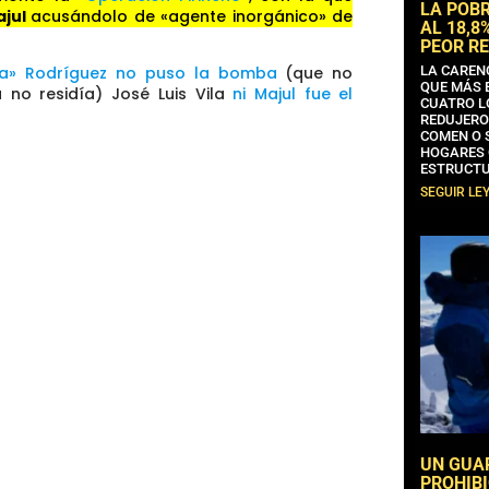
LA POB
ajul
acusándolo de «agente inorgánico» de
AL 18,8
PEOR RE
LA CAREN
ra» Rodríguez no puso la bomba
(que no
QUE MÁS 
 no residía) José Luis Vila
ni Majul fue el
CUATRO L
REDUJERO
COMEN O 
HOGARES 
ESTRUCTU
SEGUIR LE
UN GUA
PROHIBI