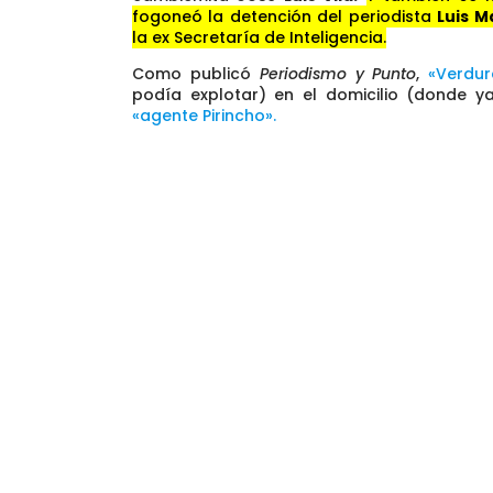
fogoneó la detención del periodista
Luis M
la ex Secretaría de Inteligencia.
Como publicó
Periodismo y Punto
,
«Verdu
podía explotar) en el domicilio (donde ya
«agente Pirincho».