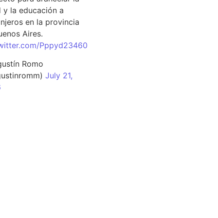
d y la educación a
njeros en la provincia
uenos Aires.
twitter.com/Pppyd23460
ustín Romo
ustinromm)
July 21,
6