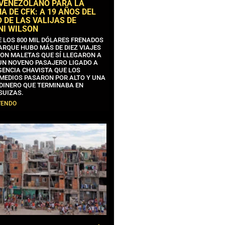
 VENEZOLANO PARA LA
 DE CFK: A 19 AÑOS DEL
 DE LAS VALIJAS DE
NI WILSON
E LOS 800 MIL DÓLARES FRENADOS
ARQUE HUBO MÁS DE DIEZ VIAJES
CON MALETAS QUE SÍ LLEGARON A
 UN NOVENO PASAJERO LIGADO A
GENCIA CHAVISTA QUE LOS
MEDIOS PASARON POR ALTO Y UNA
 DINERO QUE TERMINABA EN
SUIZAS.
YENDO