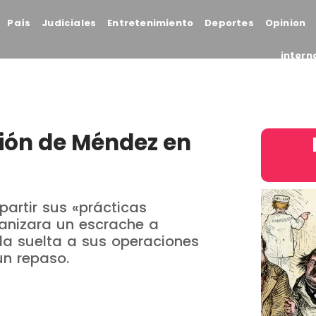
País
Judiciales
Entretenimiento
Deportes
Opinion
intern
ción de Méndez en
partir sus «prácticas
ganizara un escrache a
enda suelta a sus operaciones
un repaso.