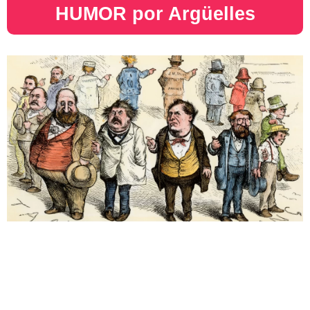
HUMOR por Argüelles​