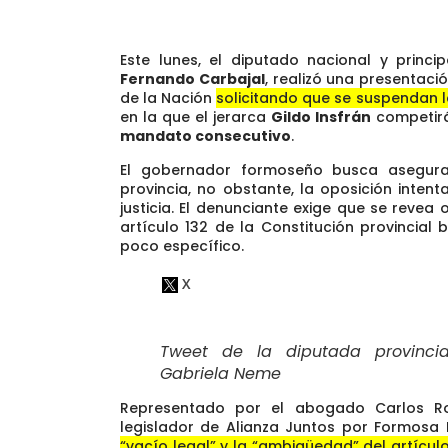
Este lunes, el diputado nacional y princi
Fernando Carbajal
, realizó una presentaci
de la Nación
solicitando que se suspendan l
en la que el jerarca
Gildo Insfrán
competirá
mandato consecutivo
.
El gobernador formoseño busca asegurar
provincia, no obstante, la oposición intent
justicia. El denunciante exige que se revea 
artículo 132 de la Constitución provincia
poco específico.
Tweet de la diputada provincia
Gabriela Neme
Representado por el abogado Carlos Ro
legislador de Alianza Juntos por Formosa L
“vacío legal” y la “ambigüedad” del artícu