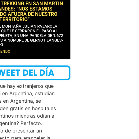
 TREKKING EN SAN MARTÍN
ANDES: “NOS ESTAMOS
DO AFUERA DE NUESTRO
 TERRITORIO”
DE MONTAÑA JULIÁN PAJAROLA
 QUE LE CERRARON EL PASO AL
ELETA, EN UNA PARCELA DE 1.672
S A NOMBRE DE GERNOT LANGES-
KI.
YENDO
WEET DEL DÍA
que hay extranjeros que
n en Argentina, estudian
s en Argentina, se
den gratis en hospitales
ntinos mientras odian a
rgentina? Perfecto.
o de presentar un
ecto para arancelar la