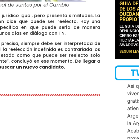
GUÍA DE
nal de Juntos por el Cambio
DE LOS 
QUEDAN
jurídico igual, pero presenta similitudes. La
PROPIO
ión dice que puede ser reelecto.
Hay una
EL GUÍA 
especifica en que puede serlo de manera
DENUNCIÓ
unos días en diálogo con TN.
CERRO EZP
HECTÁREA
precisa, siempre debe ser interpretada de
SWAROVS
 la reelección indefinida es contrariada los
SEGUIR LE
rpretada como que puede ser reelecto solo
nte”, concluyó en ese momento. De llegar a
buscar un nuevo candidato.
T
Así 
vive
grati
atien
Arge
la A
Acab
proy