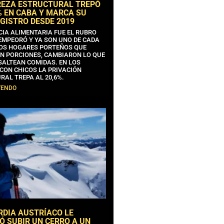
REZA ESTRUCTURAL TREPÓ
% EN CABA Y MARCA SU
GISTRO DESDE 2019
CIA ALIMENTARIA FUE EL RUBRO
EMPEORÓ Y YA SON UNO DE CADA
OS HOGARES PORTEÑOS QUE
N PORCIONES, CAMBIARON LO QUE
SALTEAN COMIDAS. EN LOS
CON CHICOS LA PRIVACIÓN
RAL TREPA AL 20,6%.
YENDO
RDIA AUSTRÍACO LE
Ó SUBIR UN CERRO A UN