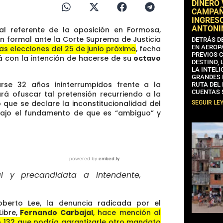
DINERO
CAMPAÑA
INGRESO
ANTONI
pal referente de la oposición en Formosa,
ón formal ante la Corte Suprema de Justicia
DETRÁS D
EN AEROP
as elecciones del 25 de junio próximo
, fecha
PREVIOS 
 con la intención de hacerse de su
octavo
DESTINO,
LA INTELI
GRANDES 
se 32 años ininterrumpidos frente a la
RUTA DEL
CUENTAS 
ará ofuscar tal pretensión recurriendo a la
o que se declare la inconstitucionalidad del
SEGUIR LE
l bajo el fundamento de que es “ambiguo” y
l y precandidata a intendente,
berto Lee, la denuncia radicada por el
ibre,
Fernando Carbajal
, hace mención al
lo 132 que podría garantizarle otro mandato