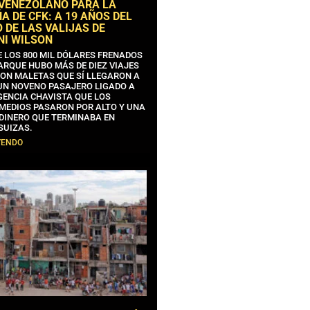
 VENEZOLANO PARA LA
 DE CFK: A 19 AÑOS DEL
 DE LAS VALIJAS DE
NI WILSON
E LOS 800 MIL DÓLARES FRENADOS
ARQUE HUBO MÁS DE DIEZ VIAJES
CON MALETAS QUE SÍ LLEGARON A
 UN NOVENO PASAJERO LIGADO A
GENCIA CHAVISTA QUE LOS
MEDIOS PASARON POR ALTO Y UNA
 DINERO QUE TERMINABA EN
SUIZAS.
YENDO