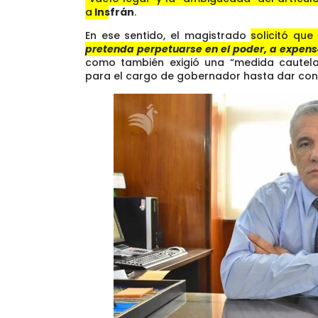
a
Insfrán
.
En ese sentido, el magistrado
solicitó que
pretenda perpetuarse en el poder, a expensa
como también exigió una “medida cautela
para el cargo de gobernador hasta dar con 