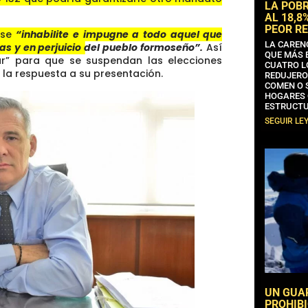
LA POB
AL 18,8
PEOR RE
 se
“inhabilite e impugne a todo aquel que
LA CAREN
s y en perjuicio del pueblo formoseño”.
Así
QUE MÁS 
r” para que se suspendan las elecciones
CUATRO L
la respuesta a su presentación.
REDUJERO
COMEN O 
HOGARES 
ESTRUCTU
SEGUIR LE
UN GUA
PROHIBI