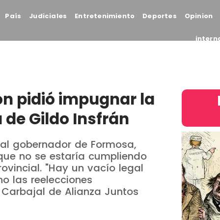
País
Judiciales
Entretenimiento
Deportes
Opinion
intern
ón pidió impugnar la
 de Gildo Insfrán
 al gobernador de Formosa,
que no se estaría cumpliendo
rovincial. "Hay un vacío legal
no las reelecciones
 Carbajal de Alianza Juntos