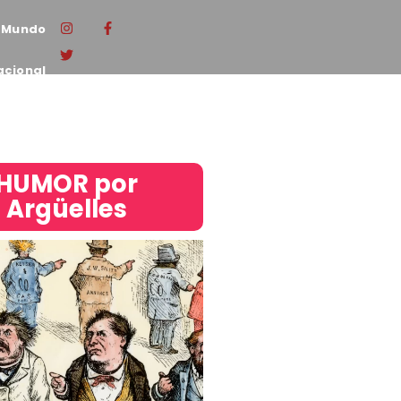
Mundo
acional
HUMOR por
Argüelles​