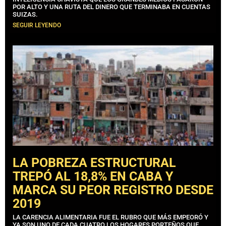
POR ALTO Y UNA RUTA DEL DINERO QUE TERMINABA EN CUENTAS
SUIZAS.
SEGUIR LEYENDO
LA POBREZA ESTRUCTURAL
TREPÓ AL 18,8% EN CABA Y
MARCA SU PEOR REGISTRO DESDE
2019
LA CARENCIA ALIMENTARIA FUE EL RUBRO QUE MÁS EMPEORÓ Y
YA SON UNO DE CADA CUATRO LOS HOGARES PORTEÑOS QUE