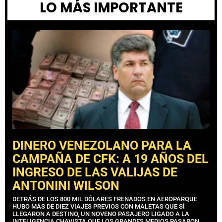
LO MÁS IMPORTANTE
DINERO VENEZOLANO PARA LA
CAMPAÑA DE CFK: A 19 AÑOS DEL
INGRESO DE LAS VALIJAS DE
ANTONINI WILSON
DETRÁS DE LOS 800 MIL DÓLARES FRENADOS EN AEROPARQUE
HUBO MÁS DE DIEZ VIAJES PREVIOS CON MALETAS QUE SÍ
LLEGARON A DESTINO, UN NOVENO PASAJERO LIGADO A LA
INTELIGENCIA CHAVISTA QUE LOS GRANDES MEDIOS PASARON