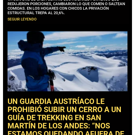
REDUJERON PORCIONES, CAMBIARON LO QUE COMEN O SALTEAN
COMIDAS. EN LOS HOGARES CON CHICOS LA PRIVACIÓN
ESTRUCTURAL TREPA AL 20,6%.
SEGUIR LEYENDO
UN GUARDIA AUSTRÍACO LE
PROHIBIÓ SUBIR UN CERRO A UN
GUÍA DE TREKKING EN SAN
MARTÍN DE LOS ANDES: “NOS
ESTAMOS QUEDANDO AFUERA DE