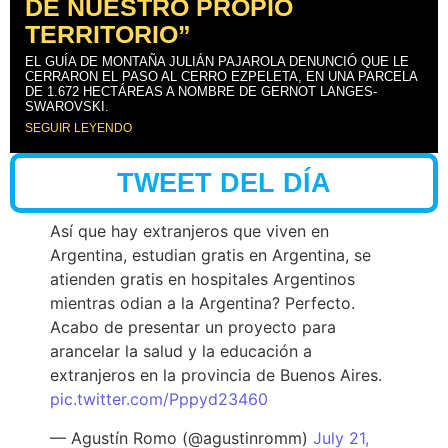
DE NUESTRO PROPIO
TERRITORIO”
EL GUÍA DE MONTAÑA JULIÁN PAJAROLA DENUNCIÓ QUE LE
CERRARON EL PASO AL CERRO EZPELETA, EN UNA PARCELA
DE 1.672 HECTÁREAS A NOMBRE DE GERNOT LANGES-
SWAROVSKI.
SEGUIR LEYENDO
TWEET DEL DÍA
Así que hay extranjeros que viven en
Argentina, estudian gratis en Argentina, se
atienden gratis en hospitales Argentinos
mientras odian a la Argentina? Perfecto.
Acabo de presentar un proyecto para
arancelar la salud y la educación a
extranjeros en la provincia de Buenos Aires.
pic.twitter.com/Pppyd23460
— Agustín Romo (@agustinromm)
July 21,