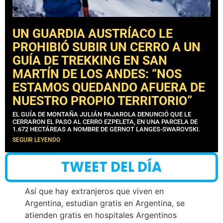
UN GUARDIA AUSTRÍACO LE
PROHIBIÓ SUBIR UN CERRO A UN
GUÍA DE TREKKING EN SAN
MARTÍN DE LOS ANDES: “NOS
ESTAMOS QUEDANDO AFUERA DE
NUESTRO PROPIO TERRITORIO”
EL GUÍA DE MONTAÑA JULIÁN PAJAROLA DENUNCIÓ QUE LE
CERRARON EL PASO AL CERRO EZPELETA, EN UNA PARCELA DE
1.672 HECTÁREAS A NOMBRE DE GERNOT LANGES-SWAROVSKI.
SEGUIR LEYENDO
TWEET DEL DÍA
Así que hay extranjeros que viven en
Argentina, estudian gratis en Argentina, se
atienden gratis en hospitales Argentinos