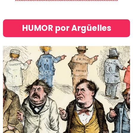
HUMOR por Argüelles​