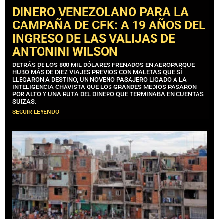
DINERO VENEZOLANO PARA LA
CAMPAÑA DE CFK: A 19 AÑOS DEL
INGRESO DE LAS VALIJAS DE
ANTONINI WILSON
DETRÁS DE LOS 800 MIL DÓLARES FRENADOS EN AEROPARQUE
HUBO MÁS DE DIEZ VIAJES PREVIOS CON MALETAS QUE SÍ
LLEGARON A DESTINO, UN NOVENO PASAJERO LIGADO A LA
INTELIGENCIA CHAVISTA QUE LOS GRANDES MEDIOS PASARON
POR ALTO Y UNA RUTA DEL DINERO QUE TERMINABA EN CUENTAS
SUIZAS.
SEGUIR LEYENDO