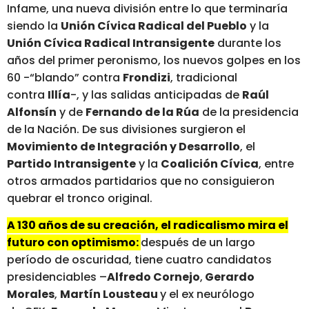
Infame, una nueva división entre lo que terminaría
siendo la
Unión Cívica Radical del Pueblo
y la
Unión Cívica Radical Intransigente
durante los
años del primer peronismo, los nuevos golpes en los
60 -“blando” contra
Frondizi
, tradicional
contra
Illía
-, y las salidas anticipadas de
Raúl
Alfonsín
y de
Fernando de la Rúa
de la presidencia
de la Nación. De sus divisiones surgieron el
Movimiento de Integración y Desarrollo
, el
Partido Intransigente
y la
Coalición Cívica
, entre
otros armados partidarios que no consiguieron
quebrar el tronco original.
A 130 años de su creación, el radicalismo mira el
futuro con optimismo:
después de un largo
período de oscuridad, tiene cuatro candidatos
presidenciables –
Alfredo Cornejo
,
Gerardo
Morales
,
Martín Lousteau
y el ex neurólogo