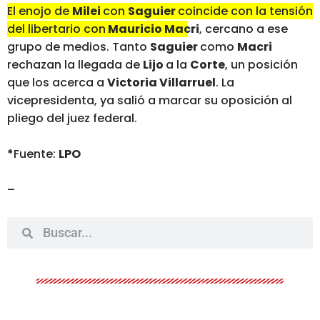
El enojo de
Milei
con
Saguier
coincide con la tensión
del libertario con
Mauricio Macri
, cercano a ese
grupo de medios
. Tanto
Saguier
como
Macri
rechazan la llegada de
Lijo
a la
Corte
, un posición
que los acerca a
Victoria Villarruel
. La
vicepresidenta, ya salió a marcar su oposición al
pliego del juez federal.
*
Fuente:
LPO
–