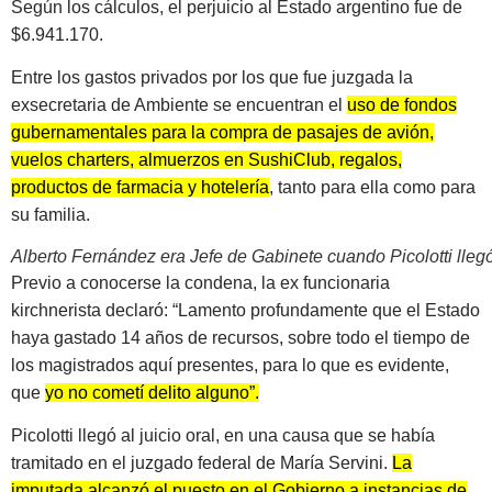
Según los cálculos, el perjuicio al Estado argentino fue de
$6.941.170.
Entre los gastos privados por los que fue juzgada la
exsecretaria de Ambiente se encuentran el
uso de fondos
gubernamentales para la compra de pasajes de avión,
vuelos charters, almuerzos en SushiClub, regalos,
productos de farmacia y hotelería
, tanto para ella como para
su familia.
Alberto Fernández era Jefe de Gabinete cuando Picolotti llegó
Previo a conocerse la condena, la ex funcionaria
kirchnerista declaró: “Lamento profundamente que el Estado
haya gastado 14 años de recursos, sobre todo el tiempo de
los magistrados aquí presentes, para lo que es evidente,
que
yo no cometí delito alguno”.
Picolotti llegó al juicio oral, en una causa que se había
tramitado en el juzgado federal de María Servini.
La
imputada alcanzó el puesto en el Gobierno a instancias de