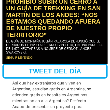
PROHIBIÓ SUBIR UN CERRO A
UN GUÍA DE TREKKING EN SAN
MARTÍN DE LOS ANDES: “NOS
ESTAMOS QUEDANDO AFUERA
DE NUESTRO PROPIO
TERRITORIO”
EL GUÍA DE MONTAÑA JULIÁN PAJAROLA DENUNCIÓ QUE LE
CERRARON EL PASO AL CERRO EZPELETA, EN UNA PARCELA
DE 1.672 HECTÁREAS A NOMBRE DE GERNOT LANGES-
SWAROVSKI.
SEGUIR LEYENDO
TWEET DEL DÍA
Así que hay extranjeros que viven en
Argentina, estudian gratis en Argentina, se
atienden gratis en hospitales Argentinos
mientras odian a la Argentina? Perfecto.
Acabo de presentar un proyecto para