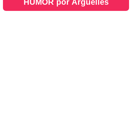
HUMOR por Argüelles​