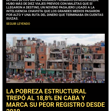
HUBO MÁS DE DIEZ VIAJES PREVIOS CON MALETAS QUE SÍ
LLEGARON A DESTINO, UN NOVENO PASAJERO LIGADO A LA
INTELIGENCIA CHAVISTA QUE LOS GRANDES MEDIOS PASARON
POR ALTO Y UNA RUTA DEL DINERO QUE TERMINABA EN CUENTAS
SUIZAS.
SEGUIR LEYENDO
LA POBREZA ESTRUCTURAL
TREPÓ AL 18,8% EN CABA Y
MARCA SU PEOR REGISTRO DESDE