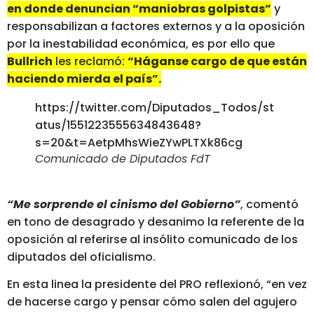
en donde denuncian “maniobras golpistas”
y
responsabilizan a factores externos y a la oposición
por la inestabilidad económica, es por ello que
Bullrich
les reclamó:
“Háganse cargo de que están
haciendo mierda el país”.
https://twitter.com/Diputados_Todos/st
atus/1551223555634843648?
s=20&t=AetpMhsWieZYwPLTXk86cg
Comunicado de Diputados FdT
“Me sorprende el cinismo del Gobierno”
, comentó
en tono de desagrado y desanimo la referente de la
oposición al referirse al insólito comunicado de los
diputados del oficialismo.
En esta linea la presidente del PRO reflexionó, “en vez
de hacerse cargo y pensar cómo salen del agujero