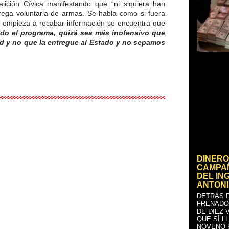
ición Cívica manifestando que “ni siquiera han
trega voluntaria de armas. Se habla como si fuera
 empieza a recabar información se encuentra que
do el programa, quizá sea más inofensivo que
d y no que la entregue al Estado y no sepamos
DINERO
CAMPAÑ
DEL IN
ANTONI
DETRÁS D
FRENADO
DE DIEZ 
QUE SÍ L
NOVENO 