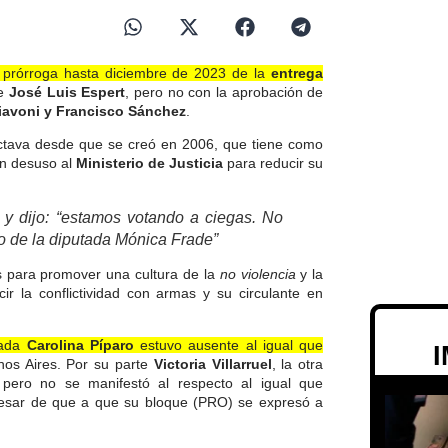
a prórroga hasta diciembre de 2023 de la
entrega
de
José Luis Espert
, pero no con la aprobación de
hiavoni y Francisco Sánchez
.
octava desde que se creó en 2006, que tiene como
en desuso al
Ministerio de Justicia
para reducir su
y dijo: “estamos votando a ciegas. No
 de la diputada Mónica Frade”
s para promover una cultura de la
no violencia
y la
ucir la conflictividad con armas y su circulante en
cada
Carolina Píparo
estuvo ausente al igual que
nos Aires. Por su parte
Victoria Villarruel
, la otra
, pero no se manifestó al respecto al igual que
pesar de que a que su bloque (PRO) se expresó a