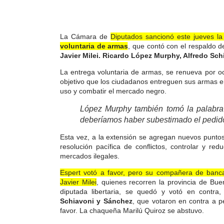
La Cámara de
Diputados sancionó este jueves l
voluntaria de armas
, que contó con el respaldo 
Javier Milei. Ricardo López Murphy, Alfredo Sc
La entrega voluntaria de armas, se renueva por 
objetivo que los ciudadanos entreguen sus armas 
uso y combatir el mercado negro.
López Murphy también tomó la palabra 
deberíamos haber subestimado el pedido
Esta vez, a la extensión se agregan nuevos punto
resolución pacífica de conflictos, controlar y red
mercados ilegales.
Espert votó a favor, pero su compañera de ban
Javier Milei
, quienes recorren la provincia de Bue
diputada libertaria, se quedó y votó en contra
Schiavoni y Sánchez
, que votaron en contra a 
favor. La chaqueña Marilú Quiroz se abstuvo.