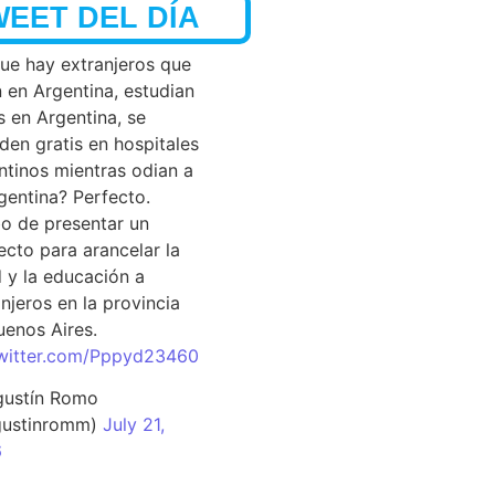
WEET DEL DÍA
que hay extranjeros que
n en Argentina, estudian
s en Argentina, se
den gratis en hospitales
ntinos mientras odian a
rgentina? Perfecto.
o de presentar un
ecto para arancelar la
d y la educación a
njeros en la provincia
uenos Aires.
twitter.com/Pppyd23460
ustín Romo
ustinromm)
July 21,
6