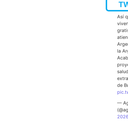
T
Así 
vive
grati
atien
Arge
la A
Acab
proy
salu
extra
de B
pic.
— Ag
(@ag
202