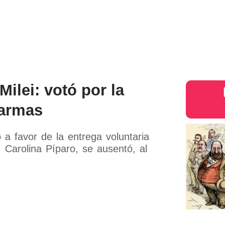
s
Judiciales
Entretenimiento
Deportes
Opinion
Mundo
inter
ilei: votó por la
e armas
 a favor de la entrega voluntaria
Carolina Píparo, se ausentó, al