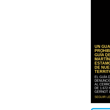
UN GUA
PROHIB
GUÍA D
MARTÍN
ESTAM
DE NUE
TERRIT
EL GUÍA 
DENUNCI
AL CERRO
DE 1.672
GERNOT 
SEGUIR L