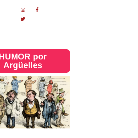
nacional
HUMOR por
Argüelles​