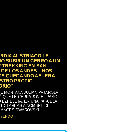
RDIA AUSTRÍACO LE
IÓ SUBIR UN CERRO A UN
E TREKKING EN SAN
 DE LOS ANDES: “NOS
OS QUEDANDO AFUERA
STRO PROPIO
ORIO”
DE MONTAÑA JULIÁN PAJAROLA
Ó QUE LE CERRARON EL PASO
 EZPELETA, EN UNA PARCELA
 HECTÁREAS A NOMBRE DE
LANGES-SWAROVSKI.
EYENDO