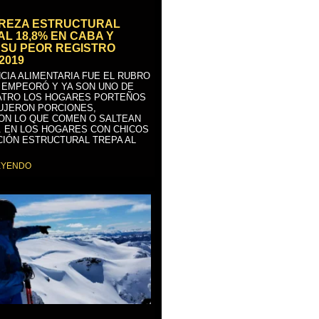
BREZA ESTRUCTURAL
AL 18,8% EN CABA Y
SU PEOR REGISTRO
2019
CIA ALIMENTARIA FUE EL RUBRO
 EMPEORÓ Y YA SON UNO DE
ATRO LOS HOGARES PORTEÑOS
UJERON PORCIONES,
ON LO QUE COMEN O SALTEAN
. EN LOS HOGARES CON CHICOS
CIÓN ESTRUCTURAL TREPA AL
EYENDO