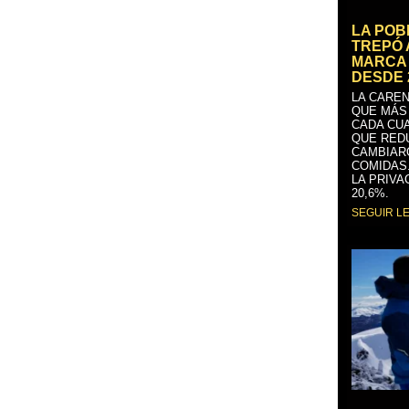
LA PO
TREPÓ 
MARCA 
DESDE 
LA CAREN
QUE MÁS
CADA CU
QUE RED
CAMBIAR
COMIDAS
LA PRIVA
20,6%.
SEGUIR L