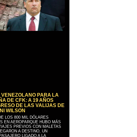
 VENEZOLANO PARA LA
A DE CFK: A 19 AÑOS
GRESO DE LAS VALIJAS DE
NI WILSON
E LOS 800 MIL DÓLARES
S EN AEROPARQUE HUBO MÁS
VIAJES PREVIOS CON MALETAS
LEGARON A DESTINO, UN
PASAJERO LIGADO A LA