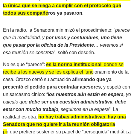
la única que se niega a cumplir con el protocolo que
todos sus compañeros ya pasaron
.
En la radio, la Senadora minimizó el procedimiento: “
parece
que la modalidad, y
por usos y costumbres, uno tiene
que pasar por la oficina de la Presidente
… veremos si
esa reunión se concreta
”, soltó con desdén.
No es que “parece”:
es la norma institucional
, donde se
recibe a los nuevos y se les explica el funcionamiento de la
casa
. Orozco cerró su actuación
afirmando que ya
presentó el pedido para contratar asesores
, y espetó con
un sarcasmo cínico: “
los nuestros aún están en espera
, yo
calculo que
debe ser una cuestión administrativa
,
debe
estar con mucho trabajo
, seguimos en la espera
”. La
realidad es otra:
no hay trabas administrativas
;
hay una
Senadora que no quiere ir a la reunión obligatoria
porque prefiere sostener su papel de “perseguida” mediática