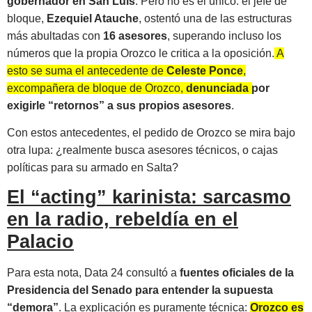
gobernador en San Luis
. Pero no es el único: el jefe de
bloque,
Ezequiel Atauche
, ostentó una de las estructuras
más abultadas con
16 asesores
, superando incluso los
números que la propia Orozco le critica a la oposición.
A
esto se suma el antecedente de
Celeste Ponce
,
excompañera de bloque de Orozco,
denunciada por
exigirle “retornos” a sus propios asesores
.
Con estos antecedentes, el pedido de Orozco se mira bajo
otra lupa: ¿realmente busca asesores técnicos, o cajas
políticas para su armado en Salta?
El “acting” karinista: sarcasmo
en la radio, rebeldía en el
Palacio
Para esta nota, Data 24 consultó a
fuentes oficiales de la
Presidencia del Senado para entender la supuesta
“demora”
. La explicación es puramente técnica:
Orozco es