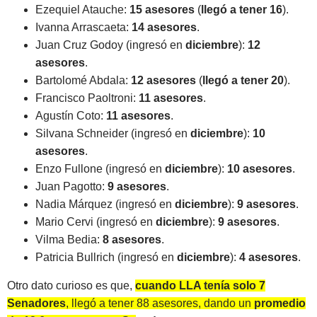
Ezequiel Atauche:
15 asesores
(
llegó a tener 16
).
Ivanna Arrascaeta:
14 asesores
.
Juan Cruz Godoy (ingresó en
diciembre
):
12
asesores
.
Bartolomé Abdala:
12 asesores
(
llegó a tener 20
).
Francisco Paoltroni:
11 asesores
.
Agustín Coto:
11 asesores
.
Silvana Schneider (ingresó en
diciembre
):
10
asesores
.
Enzo Fullone (ingresó en
diciembre
):
10 asesores
.
Juan Pagotto:
9 asesores
.
Nadia Márquez (ingresó en
diciembre
):
9 asesores
.
Mario Cervi (ingresó en
diciembre
):
9 asesores
.
Vilma Bedia:
8 asesores
.
Patricia Bullrich (ingresó en
diciembre
):
4 asesores
.
Otro dato curioso es que,
cuando LLA tenía solo 7
Senadores
, llegó a tener 88 asesores, dando un
promedio