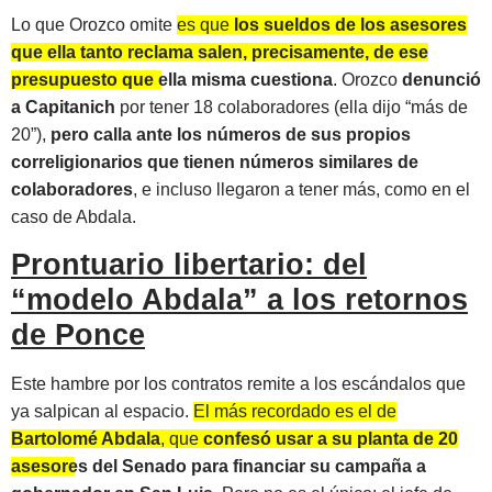
Lo que Orozco omite
es que
los sueldos de los asesores
que ella tanto reclama salen, precisamente, de ese
presupuesto que ella misma cuestiona
. Orozco
denunció
a Capitanich
por tener 18 colaboradores (ella dijo “más de
20”),
pero calla ante los números de sus propios
correligionarios que tienen números similares de
colaboradores
, e incluso llegaron a tener más, como en el
caso de Abdala.
Prontuario libertario: del
“modelo Abdala” a los retornos
de Ponce
Este hambre por los contratos remite a los escándalos que
ya salpican al espacio.
El más recordado es el de
Bartolomé Abdala
, que
confesó usar a su planta de 20
asesores del Senado para financiar su campaña a