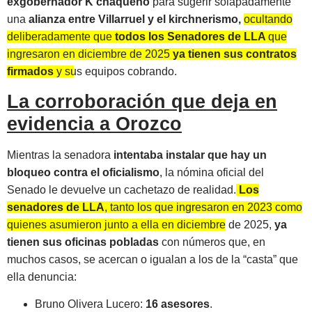
exgobernador K chaqueño
para sugerir solapadamente
una
alianza entre Villarruel y el kirchnerismo,
ocultando
deliberadamente que
todos los Senadores de LLA
que
ingresaron en diciembre de 2025
ya tienen sus contratos
firmados
y sus equipos cobrando.
La corroboración que deja en
evidencia a Orozco
Mientras la senadora
intentaba instalar que hay un
bloqueo contra el oficialismo
, la nómina oficial del
Senado le devuelve un cachetazo de realidad.
Los
senadores de LLA
, tanto los que ingresaron en 2023 como
quienes asumieron junto a ella en diciembre de 2025,
ya
tienen sus oficinas pobladas
con números que, en
muchos casos, se acercan o igualan a los de la “casta” que
ella denuncia
:
Bruno Olivera Lucero:
16 asesores
.