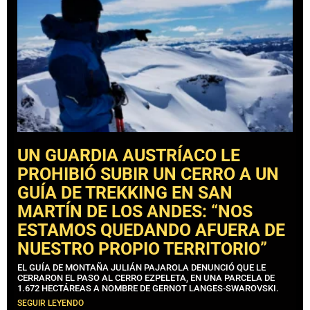
UN GUARDIA AUSTRÍACO LE
PROHIBIÓ SUBIR UN CERRO A UN
GUÍA DE TREKKING EN SAN
MARTÍN DE LOS ANDES: “NOS
ESTAMOS QUEDANDO AFUERA DE
NUESTRO PROPIO TERRITORIO”
EL GUÍA DE MONTAÑA JULIÁN PAJAROLA DENUNCIÓ QUE LE
CERRARON EL PASO AL CERRO EZPELETA, EN UNA PARCELA DE
1.672 HECTÁREAS A NOMBRE DE GERNOT LANGES-SWAROVSKI.
SEGUIR LEYENDO