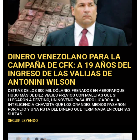
DINERO VENEZOLANO PARA LA
CAMPAÑA DE CFK: A 19 AÑOS DEL
INGRESO DE LAS VALIJAS DE
ANTONINI WILSON
DETRÁS DE LOS 800 MIL DÓLARES FRENADOS EN AEROPARQUE
HUBO MÁS DE DIEZ VIAJES PREVIOS CON MALETAS QUE SÍ
LLEGARON A DESTINO, UN NOVENO PASAJERO LIGADO A LA
INTELIGENCIA CHAVISTA QUE LOS GRANDES MEDIOS PASARON
POR ALTO Y UNA RUTA DEL DINERO QUE TERMINABA EN CUENTAS
SUIZAS.
SEGUIR LEYENDO