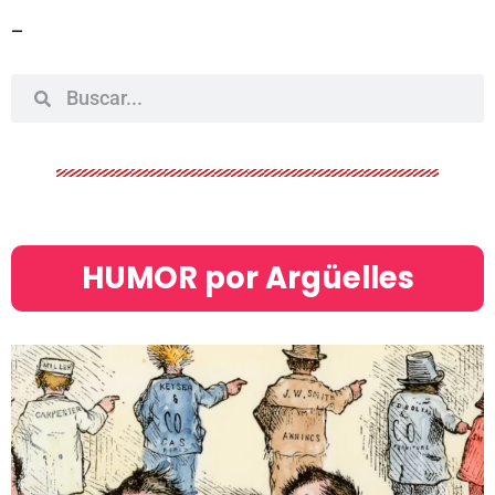
–
HUMOR por Argüelles​