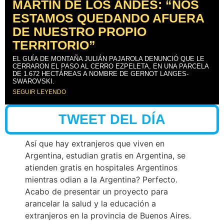
MARTÍN DE LOS ANDES: “NOS
ESTAMOS QUEDANDO AFUERA
DE NUESTRO PROPIO
TERRITORIO”
EL GUÍA DE MONTAÑA JULIÁN PAJAROLA DENUNCIÓ QUE LE
CERRARON EL PASO AL CERRO EZPELETA, EN UNA PARCELA
DE 1.672 HECTÁREAS A NOMBRE DE GERNOT LANGES-
SWAROVSKI.
SEGUIR LEYENDO
TWEET DEL DÍA
Así que hay extranjeros que viven en
Argentina, estudian gratis en Argentina, se
atienden gratis en hospitales Argentinos
mientras odian a la Argentina? Perfecto.
Acabo de presentar un proyecto para
arancelar la salud y la educación a
extranjeros en la provincia de Buenos Aires.