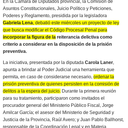
En la Cámara de Diputados provincial, la Comisión de
Asuntos Constitucionales, Juicio Político y Peticiones,
Poderes y Reglamento, presidida por la legisladora
Gabriela Lena
, debatió este miércoles un proyecto de ley
que busca modificar el Código Procesal Penal para
incorporar la figura de la reiterancia delictiva como
criterio a considerar en la disposición de la prisión
preventiva.
La iniciativa, presentada por la diputada
Carola Laner
,
apunta a brindar al Poder Judicial una herramienta que
permita, en caso de considerarse necesario,
ordenar la
prisión preventiva de quienes persisten en la comisión de
delitos a la espera del juicio.
Durante la primera reunión
para su tratamiento, participaron como invitados el
procurador general del Ministerio Público Fiscal, Jorge
Amilcar García; el asesor del Ministerio de Seguridad y
Justicia de la Provincia, Raúl Avero; y Juan Pablo Ballhorst,
responsable de la Coordinación Legal y en Materia