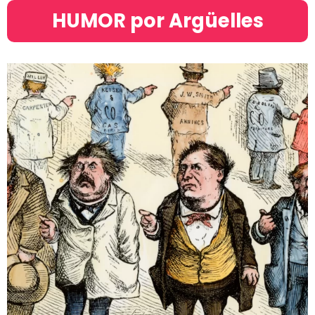
HUMOR por Argüelles​