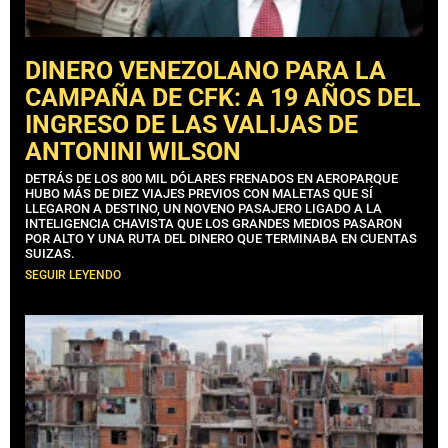
DINERO VENEZOLANO PARA LA
CAMPAÑA DE CFK: A 19 AÑOS DEL
INGRESO DE LAS VALIJAS DE
ANTONINI WILSON
DETRÁS DE LOS 800 MIL DÓLARES FRENADOS EN AEROPARQUE
HUBO MÁS DE DIEZ VIAJES PREVIOS CON MALETAS QUE SÍ
LLEGARON A DESTINO, UN NOVENO PASAJERO LIGADO A LA
INTELIGENCIA CHAVISTA QUE LOS GRANDES MEDIOS PASARON
POR ALTO Y UNA RUTA DEL DINERO QUE TERMINABA EN CUENTAS
SUIZAS.
SEGUIR LEYENDO