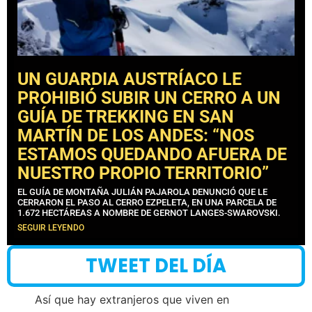
UN GUARDIA AUSTRÍACO LE
PROHIBIÓ SUBIR UN CERRO A UN
GUÍA DE TREKKING EN SAN
MARTÍN DE LOS ANDES: “NOS
ESTAMOS QUEDANDO AFUERA DE
NUESTRO PROPIO TERRITORIO”
EL GUÍA DE MONTAÑA JULIÁN PAJAROLA DENUNCIÓ QUE LE
CERRARON EL PASO AL CERRO EZPELETA, EN UNA PARCELA DE
1.672 HECTÁREAS A NOMBRE DE GERNOT LANGES-SWAROVSKI.
SEGUIR LEYENDO
TWEET DEL DÍA
Así que hay extranjeros que viven en