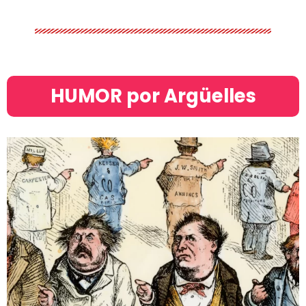
HUMOR por Argüelles​