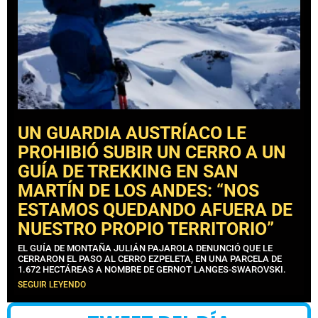
UN GUARDIA AUSTRÍACO LE
PROHIBIÓ SUBIR UN CERRO A UN
GUÍA DE TREKKING EN SAN
MARTÍN DE LOS ANDES: “NOS
ESTAMOS QUEDANDO AFUERA DE
NUESTRO PROPIO TERRITORIO”
EL GUÍA DE MONTAÑA JULIÁN PAJAROLA DENUNCIÓ QUE LE
CERRARON EL PASO AL CERRO EZPELETA, EN UNA PARCELA DE
1.672 HECTÁREAS A NOMBRE DE GERNOT LANGES-SWAROVSKI.
SEGUIR LEYENDO