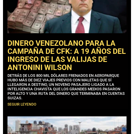
DINERO VENEZOLANO PARA LA
CAMPAÑA DE CFK: A 19 AÑOS DEL
INGRESO DE LAS VALIJAS DE
ANTONINI WILSON
DETRÁS DE LOS 800 MIL DÓLARES FRENADOS EN AEROPARQUE
HUBO MÁS DE DIEZ VIAJES PREVIOS CON MALETAS QUE SÍ
LLEGARON A DESTINO, UN NOVENO PASAJERO LIGADO A LA
INTELIGENCIA CHAVISTA QUE LOS GRANDES MEDIOS PASARON
POR ALTO Y UNA RUTA DEL DINERO QUE TERMINABA EN CUENTAS
SUIZAS.
SEGUIR LEYENDO