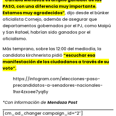
PASO, con una diferencia muy importante.
Estamos muy agradecidos”
, dijo desde el búnker
oficialista Cornejo, además de asegurar que
departamentos gobernados por el PJ, como Maipú
y San Rafael, habrían sido ganados por el
oficialismo.
Más temprano, sobre las 12:00 del mediodía, la
candidata kirchnerista pidió
“escuchar esa
manifestación de los ciudadanos a través de su
voto”.
https://infogram.com/elecciones-paso-
precandidatos-a-senadores-nacionales-
1hxr4zxoee7yq6y
*Con información de
Mendoza Post
[cm_ad_changer campaign_id=”2″]