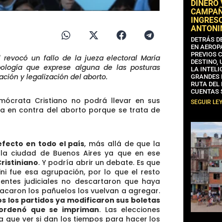
DINERO
CAMPAÑA
INGRESO
ANTONI
DETRÁS D
EN AEROP
PREVIOS 
l revocó un fallo de la jueza electoral María
DESTINO,
bología que exprese alguna de las posturas
LA INTELI
ción y legalización del aborto.
GRANDES 
RUTA DEL
CUENTAS 
mócrata Cristiano no podrá llevar en sus
SEGUIR LE
ra en contra del aborto porque se trata de
efecto en todo el país
, más allá de que la
a la ciudad de Buenos Aires ya que en ese
ristiniano
. Y podría abrir un debate. Es que
ini fue esa agrupación, por lo que el resto
fuentes judiciales no descartaron que haya
acaron los pañuelos los vuelvan a agregar.
s los partidos ya modificaron sus boletas
 ordenó que se impriman
. Las elecciones
ía que ver si dan los tiempos para hacer los