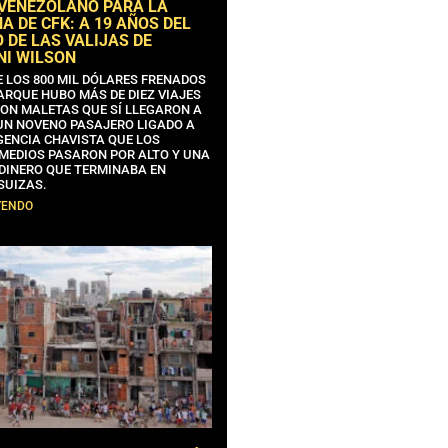
 VENEZOLANO PARA LA
 DE CFK: A 19 AÑOS DEL
 DE LAS VALIJAS DE
NI WILSON
E LOS 800 MIL DÓLARES FRENADOS
ARQUE HUBO MÁS DE DIEZ VIAJES
CON MALETAS QUE SÍ LLEGARON A
 UN NOVENO PASAJERO LIGADO A
GENCIA CHAVISTA QUE LOS
MEDIOS PASARON POR ALTO Y UNA
 DINERO QUE TERMINABA EN
SUIZAS.
YENDO