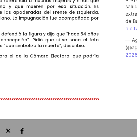
e referencia a muchas mujeres y niñas que
salu
ino y que mueren por esa situación. Es
de las apoderadas del Frente de Izquierda,
extra
stiano. La impugnación fue acompañada por
de B
pic.
 defendió la figura y dijo que “hace 64 años
concepción”. Pidió que si se saca el feto
— Ag
 “que simboliza la muerte”, describió.
(@ag
202
ahora el de la Cámara Electoral que podría