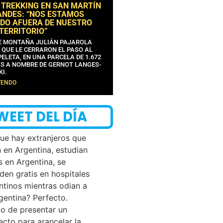
 TREKKING EN SAN MARTÍN
ANDES: “NOS ESTAMOS
DO AFUERA DE NUESTRO
 TERRITORIO”
DE MONTAÑA JULIÁN PAJAROLA
 QUE LE CERRARON EL PASO AL
ELETA, EN UNA PARCELA DE 1.672
S A NOMBRE DE GERNOT LANGES-
KI.
YENDO
WEET DEL DÍA
que hay extranjeros que
n en Argentina, estudian
s en Argentina, se
den gratis en hospitales
ntinos mientras odian a
rgentina? Perfecto.
o de presentar un
ecto para arancelar la