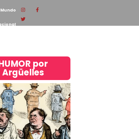
Mundo
acional
HUMOR por
Argüelles​