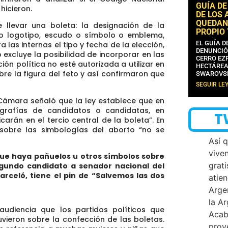
GUÍA DE
hicieron.
DE LOS 
QUEDAN
llevar una boleta: la designación de la
PROPIO
 o logotipo, escudo o símbolo o emblema,
EL GUÍA 
 las internas el tipo y fecha de la elección,
DENUNCIÓ
lo excluye la posibilidad de incorporar en las
CERRO EZP
ón política no esté autorizada a utilizar en
HECTÁREA
sobre la figura del feto y así confirmaron que
SWAROVS
SEGUIR LE
 Cámara señaló que la ley establece que en
ografías de candidatos o candidatas, en
T
carán en el tercio central de la boleta”. En
i sobre las simbologías del aborto “no se
Así 
vive
 que haya pañuelos u otros símbolos sobre
grati
segundo candidato a senador nacional del
arceló, tiene el pin de “Salvemos las dos
atien
Arge
la A
 audiencia que los partidos políticos que
Acab
vieron sobre la confección de las boletas.
proy