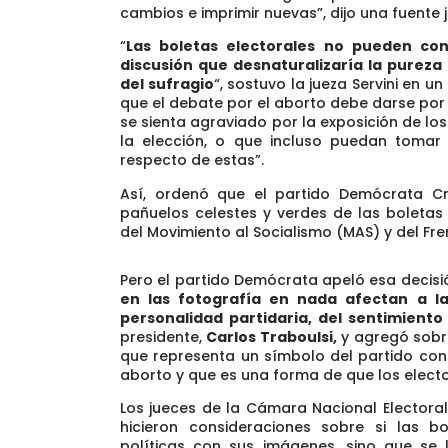
cambios e imprimir nuevas”, dijo una fuente j
“
Las boletas electorales no pueden con
discusión que desnaturalizaría la pureza 
del sufragio
“, sostuvo la jueza Servini en u
que el debate por el aborto debe darse por o
se sienta agraviado por la exposición de los
la elección, o que incluso puedan tomar
respecto de estas”.
Así, ordenó que el partido Demócrata Cr
pañuelos celestes y verdes de las boletas 
del Movimiento al Socialismo (MAS) y del Fre
Pero el partido Demócrata apeló esa decisió
en las fotografía en nada afectan a la
personalidad partidaria, del sentimiento
presidente,
Carlos Traboulsi,
y agregó sobre
que representa un símbolo del partido con s
aborto y que es una forma de que los elect
Los jueces de la Cámara Nacional Electoral
hicieron consideraciones sobre si las 
políticas con sus imágenes, sino que se l