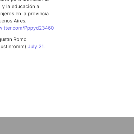
d y la educación a
njeros en la provincia
uenos Aires.
twitter.com/Pppyd23460
ustín Romo
ustinromm)
July 21,
6