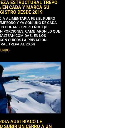
REZA ESTRUCTURAL TREPÓ
% EN CABA Y MARCA SU
GISTRO DESDE 2019
CIA ALIMENTARIA FUE EL RUBRO
EMPEORÓ Y YA SON UNO DE CADA
OS HOGARES PORTEÑOS QUE
N PORCIONES, CAMBIARON LO QUE
SALTEAN COMIDAS. EN LOS
CON CHICOS LA PRIVACIÓN
RAL TREPA AL 20,6%.
YENDO
RDIA AUSTRÍACO LE
Ó SUBIR UN CERRO A UN