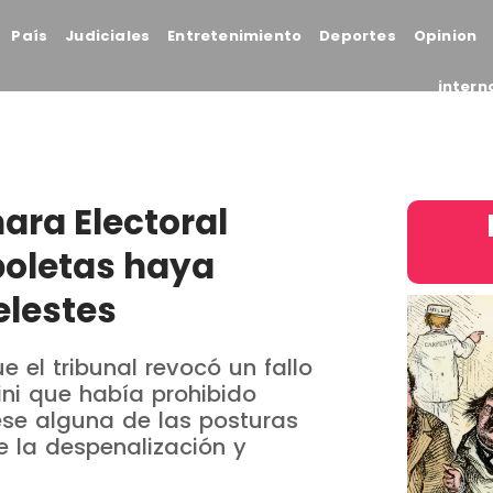
País
Judiciales
Entretenimiento
Deportes
Opinion
intern
ara Electoral
boletas haya
elestes
e el tribunal revocó un fallo
ini que había prohibido
ese alguna de las posturas
e la despenalización y