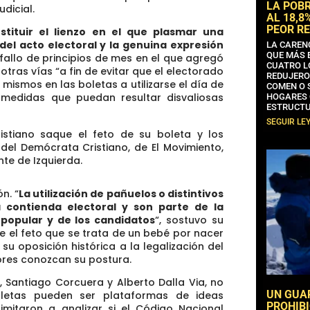
LA POB
udicial.
AL 18,8
PEOR RE
stituir el lienzo en el que plasmar una
del acto electoral y la genuina expresión
LA CAREN
QUE MÁS 
n fallo de principios de mes en el que agregó
CUATRO L
tras vías “a fin de evitar que el electorado
REDUJERO
 mismos en las boletas a utilizarse el día de
COMEN O 
 medidas que puedan resultar disvaliosas
HOGARES 
ESTRUCTU
SEGUIR LE
istiano saque el feto de su boleta y los
del Demócrata Cristiano, de El Movimiento,
nte de Izquierda.
n. “
La utilización de pañuelos o distintivos
 contienda electoral y son parte de la
 popular y de los candidatos
“, sostuvo su
 el feto que se trata de un bebé por nacer
u oposición histórica a la legalización del
ores conozcan su postura.
, Santiago Corcuera y Alberto Dalla Via, no
UN GUA
boletas pueden ser plataformas de ideas
PROHIBI
imitaron a analizar si el Código Nacional