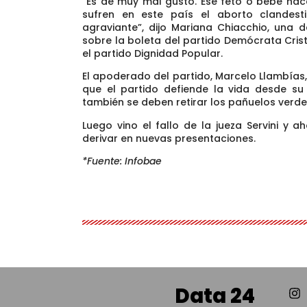
“Es de muy mal gusto. Ese feto o bebé hac
sufren en este país el aborto clandest
agraviante”, dijo Mariana Chiacchio, una 
sobre la boleta del partido Demócrata Cri
el partido Dignidad Popular.
El apoderado del partido, Marcelo Llambías,
que el partido defiende la vida desde su 
también se deben retirar los pañuelos verdes
Luego vino el fallo de la jueza Servini y 
derivar en nuevas presentaciones.
*Fuente: Infobae
Data 24