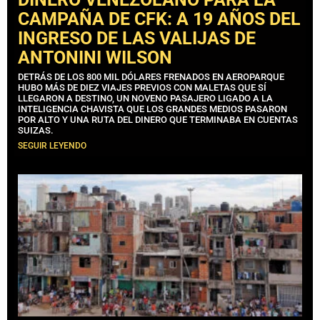
CAMPAÑA DE CFK: A 19 AÑOS DEL
INGRESO DE LAS VALIJAS DE
ANTONINI WILSON
DETRÁS DE LOS 800 MIL DÓLARES FRENADOS EN AEROPARQUE
HUBO MÁS DE DIEZ VIAJES PREVIOS CON MALETAS QUE SÍ
LLEGARON A DESTINO, UN NOVENO PASAJERO LIGADO A LA
INTELIGENCIA CHAVISTA QUE LOS GRANDES MEDIOS PASARON
POR ALTO Y UNA RUTA DEL DINERO QUE TERMINABA EN CUENTAS
SUIZAS.
SEGUIR LEYENDO