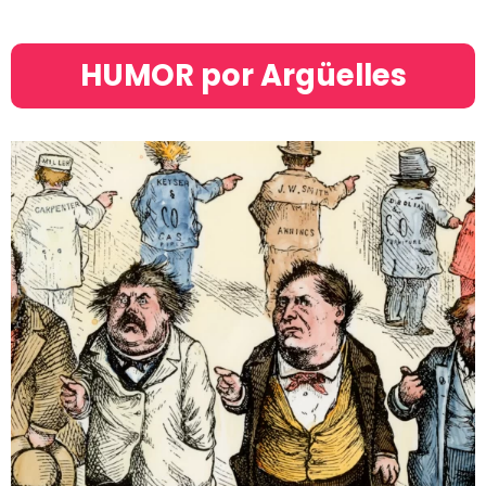
HUMOR por Argüelles​