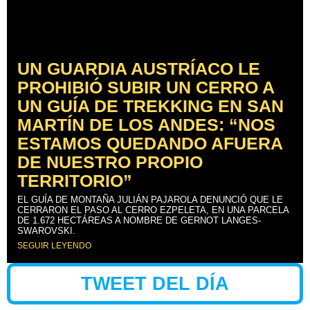
UN GUARDIA AUSTRÍACO LE
PROHIBIÓ SUBIR UN CERRO A
UN GUÍA DE TREKKING EN SAN
MARTÍN DE LOS ANDES: “NOS
ESTAMOS QUEDANDO AFUERA
DE NUESTRO PROPIO
TERRITORIO”
EL GUÍA DE MONTAÑA JULIÁN PAJAROLA DENUNCIÓ QUE LE
CERRARON EL PASO AL CERRO EZPELETA, EN UNA PARCELA
DE 1.672 HECTÁREAS A NOMBRE DE GERNOT LANGES-
SWAROVSKI.
SEGUIR LEYENDO
TWEET DEL DÍA