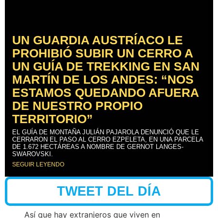
UN GUARDIA AUSTRÍACO LE
PROHIBIÓ SUBIR UN CERRO A
UN GUÍA DE TREKKING EN SAN
MARTÍN DE LOS ANDES: “NOS
ESTAMOS QUEDANDO AFUERA
DE NUESTRO PROPIO
TERRITORIO”
EL GUÍA DE MONTAÑA JULIÁN PAJAROLA DENUNCIÓ QUE LE
CERRARON EL PASO AL CERRO EZPELETA, EN UNA PARCELA
DE 1.672 HECTÁREAS A NOMBRE DE GERNOT LANGES-
SWAROVSKI.
SEGUIR LEYENDO
TWEET DEL DÍA
Así que hay extranjeros que viven en