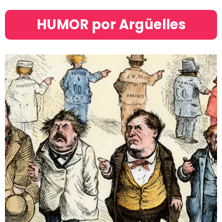
HUMOR por Argüelles​