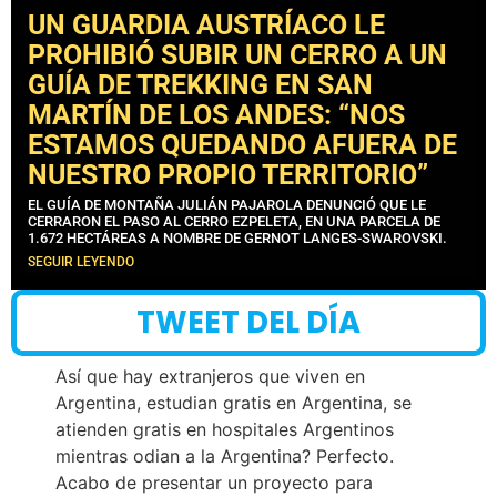
UN GUARDIA AUSTRÍACO LE
PROHIBIÓ SUBIR UN CERRO A UN
GUÍA DE TREKKING EN SAN
MARTÍN DE LOS ANDES: “NOS
ESTAMOS QUEDANDO AFUERA DE
NUESTRO PROPIO TERRITORIO”
EL GUÍA DE MONTAÑA JULIÁN PAJAROLA DENUNCIÓ QUE LE
CERRARON EL PASO AL CERRO EZPELETA, EN UNA PARCELA DE
1.672 HECTÁREAS A NOMBRE DE GERNOT LANGES-SWAROVSKI.
SEGUIR LEYENDO
TWEET DEL DÍA
Así que hay extranjeros que viven en
Argentina, estudian gratis en Argentina, se
atienden gratis en hospitales Argentinos
mientras odian a la Argentina? Perfecto.
Acabo de presentar un proyecto para