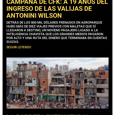
CAMPAÑA DE CFK: A 19 AÑOS DEL
INGRESO DE LAS VALIJAS DE
ANTONINI WILSON
DETRÁS DE LOS 800 MIL DÓLARES FRENADOS EN AEROPARQUE
HUBO MÁS DE DIEZ VIAJES PREVIOS CON MALETAS QUE SÍ
LLEGARON A DESTINO, UN NOVENO PASAJERO LIGADO A LA
INTELIGENCIA CHAVISTA QUE LOS GRANDES MEDIOS PASARON
POR ALTO Y UNA RUTA DEL DINERO QUE TERMINABA EN CUENTAS
SUIZAS.
SEGUIR LEYENDO