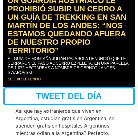
UN GUARDIA AUSTRÍACO LE
PROHIBIÓ SUBIR UN CERRO A
UN GUÍA DE TREKKING EN SAN
MARTÍN DE LOS ANDES: “NOS
ESTAMOS QUEDANDO AFUERA
DE NUESTRO PROPIO
TERRITORIO”
EL GUÍA DE MONTAÑA JULIÁN PAJAROLA DENUNCIÓ QUE LE
CERRARON EL PASO AL CERRO EZPELETA, EN UNA PARCELA
DE 1.672 HECTÁREAS A NOMBRE DE GERNOT LANGES-
SWAROVSKI.
SEGUIR LEYENDO
TWEET DEL DÍA
Así que hay extranjeros que viven en
Argentina, estudian gratis en Argentina, se
atienden gratis en hospitales Argentinos
mientras odian a la Argentina? Perfecto.