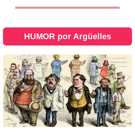
HUMOR por Argüelles​