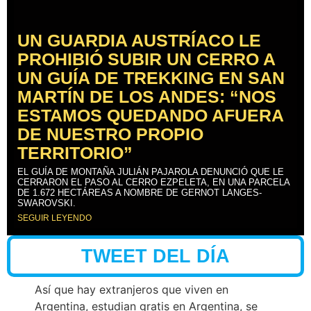
UN GUARDIA AUSTRÍACO LE
PROHIBIÓ SUBIR UN CERRO A
UN GUÍA DE TREKKING EN SAN
MARTÍN DE LOS ANDES: “NOS
ESTAMOS QUEDANDO AFUERA
DE NUESTRO PROPIO
TERRITORIO”
EL GUÍA DE MONTAÑA JULIÁN PAJAROLA DENUNCIÓ QUE LE
CERRARON EL PASO AL CERRO EZPELETA, EN UNA PARCELA
DE 1.672 HECTÁREAS A NOMBRE DE GERNOT LANGES-
SWAROVSKI.
SEGUIR LEYENDO
TWEET DEL DÍA
Así que hay extranjeros que viven en
Argentina, estudian gratis en Argentina, se