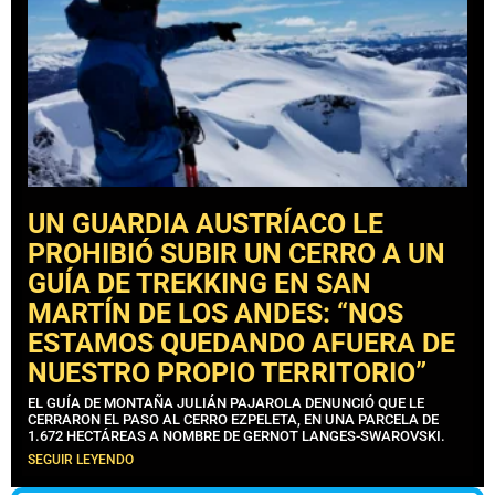
UN GUARDIA AUSTRÍACO LE
PROHIBIÓ SUBIR UN CERRO A UN
GUÍA DE TREKKING EN SAN
MARTÍN DE LOS ANDES: “NOS
ESTAMOS QUEDANDO AFUERA DE
NUESTRO PROPIO TERRITORIO”
EL GUÍA DE MONTAÑA JULIÁN PAJAROLA DENUNCIÓ QUE LE
CERRARON EL PASO AL CERRO EZPELETA, EN UNA PARCELA DE
1.672 HECTÁREAS A NOMBRE DE GERNOT LANGES-SWAROVSKI.
SEGUIR LEYENDO