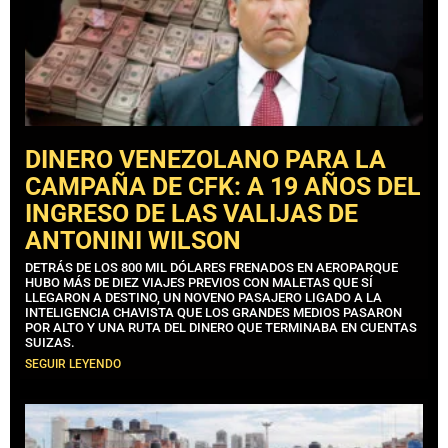
DINERO VENEZOLANO PARA LA
CAMPAÑA DE CFK: A 19 AÑOS DEL
INGRESO DE LAS VALIJAS DE
ANTONINI WILSON
DETRÁS DE LOS 800 MIL DÓLARES FRENADOS EN AEROPARQUE
HUBO MÁS DE DIEZ VIAJES PREVIOS CON MALETAS QUE SÍ
LLEGARON A DESTINO, UN NOVENO PASAJERO LIGADO A LA
INTELIGENCIA CHAVISTA QUE LOS GRANDES MEDIOS PASARON
POR ALTO Y UNA RUTA DEL DINERO QUE TERMINABA EN CUENTAS
SUIZAS.
SEGUIR LEYENDO