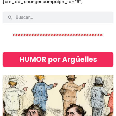
[cm_ad_changer campaign_id=”6″]
HUMOR por Argüelles​