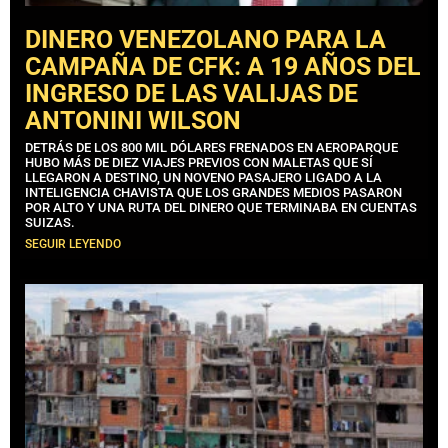
DINERO VENEZOLANO PARA LA
CAMPAÑA DE CFK: A 19 AÑOS DEL
INGRESO DE LAS VALIJAS DE
ANTONINI WILSON
DETRÁS DE LOS 800 MIL DÓLARES FRENADOS EN AEROPARQUE
HUBO MÁS DE DIEZ VIAJES PREVIOS CON MALETAS QUE SÍ
LLEGARON A DESTINO, UN NOVENO PASAJERO LIGADO A LA
INTELIGENCIA CHAVISTA QUE LOS GRANDES MEDIOS PASARON
POR ALTO Y UNA RUTA DEL DINERO QUE TERMINABA EN CUENTAS
SUIZAS.
SEGUIR LEYENDO