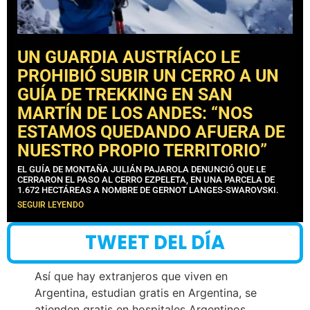
UN GUARDIA AUSTRÍACO LE
PROHIBIÓ SUBIR UN CERRO A UN
GUÍA DE TREKKING EN SAN
MARTÍN DE LOS ANDES: “NOS
ESTAMOS QUEDANDO AFUERA DE
NUESTRO PROPIO TERRITORIO”
EL GUÍA DE MONTAÑA JULIÁN PAJAROLA DENUNCIÓ QUE LE
CERRARON EL PASO AL CERRO EZPELETA, EN UNA PARCELA DE
1.672 HECTÁREAS A NOMBRE DE GERNOT LANGES-SWAROVSKI.
SEGUIR LEYENDO
TWEET DEL DÍA
Así que hay extranjeros que viven en
Argentina, estudian gratis en Argentina, se
atienden gratis en hospitales Argentinos