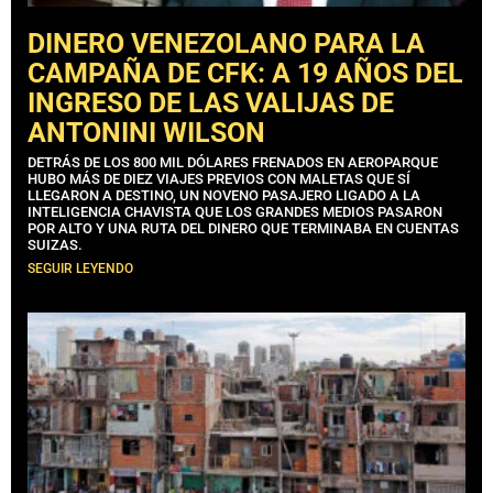
DINERO VENEZOLANO PARA LA
CAMPAÑA DE CFK: A 19 AÑOS DEL
INGRESO DE LAS VALIJAS DE
ANTONINI WILSON
DETRÁS DE LOS 800 MIL DÓLARES FRENADOS EN AEROPARQUE
HUBO MÁS DE DIEZ VIAJES PREVIOS CON MALETAS QUE SÍ
LLEGARON A DESTINO, UN NOVENO PASAJERO LIGADO A LA
INTELIGENCIA CHAVISTA QUE LOS GRANDES MEDIOS PASARON
POR ALTO Y UNA RUTA DEL DINERO QUE TERMINABA EN CUENTAS
SUIZAS.
SEGUIR LEYENDO