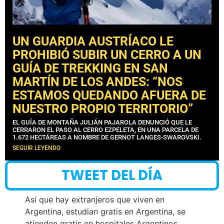
UN GUARDIA AUSTRÍACO LE
PROHIBIÓ SUBIR UN CERRO A UN
GUÍA DE TREKKING EN SAN
MARTÍN DE LOS ANDES: “NOS
ESTAMOS QUEDANDO AFUERA DE
NUESTRO PROPIO TERRITORIO”
EL GUÍA DE MONTAÑA JULIÁN PAJAROLA DENUNCIÓ QUE LE
CERRARON EL PASO AL CERRO EZPELETA, EN UNA PARCELA DE
1.672 HECTÁREAS A NOMBRE DE GERNOT LANGES-SWAROVSKI.
SEGUIR LEYENDO
TWEET DEL DÍA
Así que hay extranjeros que viven en
Argentina, estudian gratis en Argentina, se
atienden gratis en hospitales Argentinos