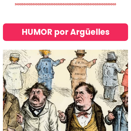
HUMOR por Argüelles​