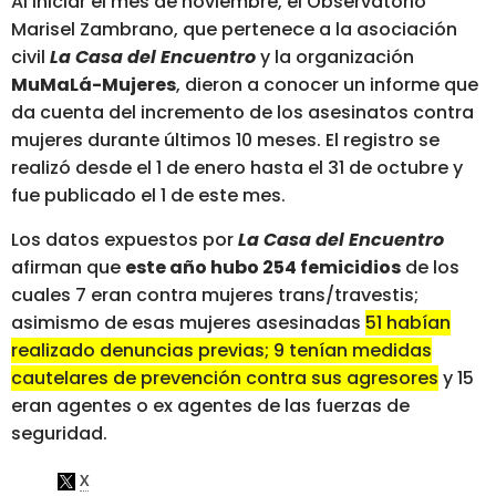
Al iniciar el mes de noviembre, el Observatorio
Marisel Zambrano, que pertenece a la asociación
civil
La Casa del Encuentro
y la organización
MuMaLá-Mujeres
, dieron a conocer un informe que
da cuenta del incremento de los asesinatos contra
mujeres durante últimos 10 meses. El registro se
realizó desde el 1 de enero hasta el 31 de octubre y
fue publicado el 1 de este mes.
Los datos expuestos por
La Casa del Encuentro
afirman que
este año hubo 254 femicidios
de los
cuales 7 eran contra mujeres trans/travestis;
asimismo de esas mujeres asesinadas
51 habían
realizado denuncias previas; 9 tenían medidas
cautelares de prevención contra sus agresores
y 15
eran agentes o ex agentes de las fuerzas de
seguridad.