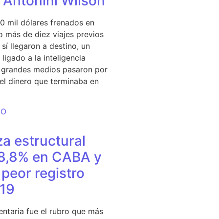
e Antonini Wilson
0 mil dólares frenados en
 más de diez viajes previos
sí llegaron a destino, un
ligado a la inteligencia
s grandes medios pasaron por
del dinero que terminaba en
DO
a estructural
18,8% en CABA y
peor registro
19
entaria fue el rubro que más