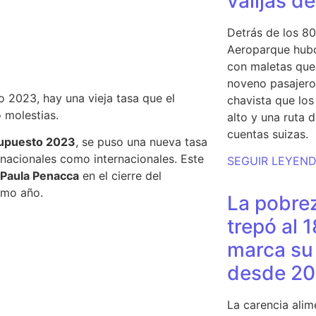
valijas d
Detrás de los 80
Aeroparque hubo
con maletas que 
noveno pasajero 
 2023, hay una vieja tasa que el
chavista que lo
o molestias.
alto y una ruta 
cuentas suizas.
upuesto 2023
,
se puso una nueva tasa
 nacionales como internacionales.
Este
SEGUIR LEYEN
Paula Penacca
en el cierre del
imo año.
La pobrez
trepó al 
marca su 
desde 20
La carencia alim