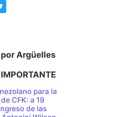
or Argüelles​
 IMPORTANTE
nezolano para la
de CFK: a 19
ingreso de las