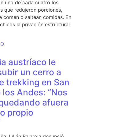
n uno de cada cuatro los
s que redujeron porciones,
e comen o saltean comidas. En
chicos la privación estructural
DO
a austríaco le
subir un cerro a
e trekking en San
 los Andes: “Nos
quedando afuera
o propio
”
ña Julián Pajarola denunció