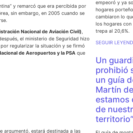
empeoró y ya so
ntina”
y remarcó que era percibida por
hogares porteño
Aérea, sin embargo, en 2005 cuando se
cambiaron lo qu
rse.
los hogares con 
trepa al 20,6%.
tración Nacional de Aviación Civil)
,
después, el ministerio de Seguridad hizo
SEGUIR LEYEN
por regularizar la situación y se firmó
acional de Aeropuertos y la PSA
que
Un guardi
prohibió 
un guía d
Martín de
estamos 
de nuestr
territorio
e argumentó, estará destinada a las
El guía de monta