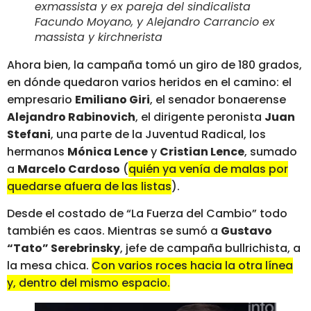
exmassista y ex pareja del sindicalista
Facundo Moyano, y Alejandro Carrancio ex
massista y kirchnerista
Ahora bien, la campaña tomó un giro de 180 grados,
en dónde quedaron varios heridos en el camino: el
empresario
Emiliano Giri
, el senador bonaerense
Alejandro Rabinovich
, el dirigente peronista
Juan
Stefani
, una parte de la Juventud Radical, los
hermanos
Mónica Lence
y
Cristian Lence
, sumado
a
Marcelo Cardoso
(
quién ya venía de malas por
quedarse afuera de las listas
).
Desde el costado de “La Fuerza del Cambio” todo
también es caos. Mientras se sumó a
Gustavo
“Tato” Serebrinsky
, jefe de campaña bullrichista, a
la mesa chica.
Con varios roces hacia la otra línea
y, dentro del mismo espacio.