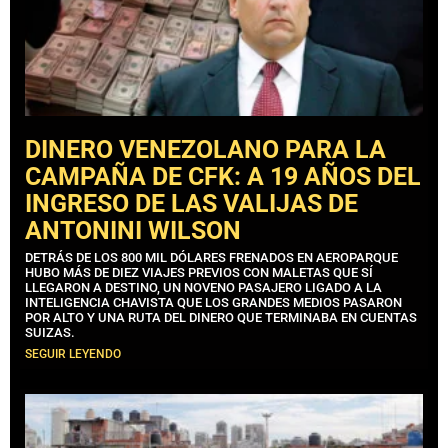
DINERO VENEZOLANO PARA LA
CAMPAÑA DE CFK: A 19 AÑOS DEL
INGRESO DE LAS VALIJAS DE
ANTONINI WILSON
DETRÁS DE LOS 800 MIL DÓLARES FRENADOS EN AEROPARQUE
HUBO MÁS DE DIEZ VIAJES PREVIOS CON MALETAS QUE SÍ
LLEGARON A DESTINO, UN NOVENO PASAJERO LIGADO A LA
INTELIGENCIA CHAVISTA QUE LOS GRANDES MEDIOS PASARON
POR ALTO Y UNA RUTA DEL DINERO QUE TERMINABA EN CUENTAS
SUIZAS.
SEGUIR LEYENDO