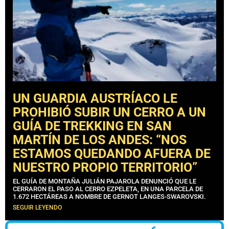
UN GUARDIA AUSTRÍACO LE
PROHIBIÓ SUBIR UN CERRO A UN
GUÍA DE TREKKING EN SAN
MARTÍN DE LOS ANDES: “NOS
ESTAMOS QUEDANDO AFUERA DE
NUESTRO PROPIO TERRITORIO”
EL GUÍA DE MONTAÑA JULIÁN PAJAROLA DENUNCIÓ QUE LE
CERRARON EL PASO AL CERRO EZPELETA, EN UNA PARCELA DE
1.672 HECTÁREAS A NOMBRE DE GERNOT LANGES-SWAROVSKI.
SEGUIR LEYENDO