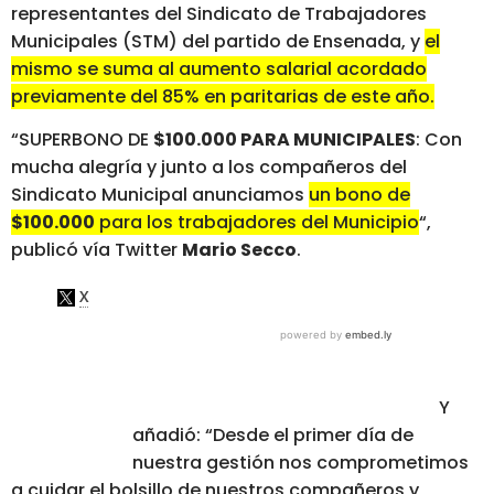
representantes del Sindicato de Trabajadores
Municipales (STM) del partido de Ensenada, y
el
mismo se suma al aumento salarial acordado
previamente del 85% en paritarias de este año.
“SUPERBONO DE
$100.000 PARA MUNICIPALES
: Con
mucha alegría y junto a los compañeros del
Sindicato Municipal anunciamos
un bono de
$100.000
para los trabajadores del Municipio
“,
publicó vía Twitter
Mario Secco
.
Y
añadió: “Desde el primer día de
nuestra gestión nos comprometimos
a cuidar el bolsillo de nuestros compañeros y