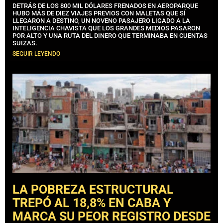
DETRÁS DE LOS 800 MIL DÓLARES FRENADOS EN AEROPARQUE
HUBO MÁS DE DIEZ VIAJES PREVIOS CON MALETAS QUE SÍ
LLEGARON A DESTINO, UN NOVENO PASAJERO LIGADO A LA
INTELIGENCIA CHAVISTA QUE LOS GRANDES MEDIOS PASARON
POR ALTO Y UNA RUTA DEL DINERO QUE TERMINABA EN CUENTAS
SUIZAS.
SEGUIR LEYENDO
LA POBREZA ESTRUCTURAL
TREPÓ AL 18,8% EN CABA Y
MARCA SU PEOR REGISTRO DESDE