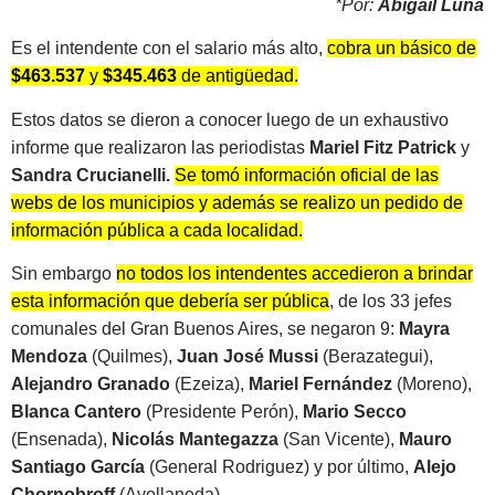
*Por:
Abigail Luna
Es el intendente con el salario más alto,
cobra un básico de
$463.537
y
$345.463
de antigüedad.
Estos datos se dieron a conocer luego de un exhaustivo
informe que realizaron las periodistas
Mariel Fitz Patrick
y
Sandra Crucianelli.
Se tomó información oficial de las
webs de los municipios y además se realizo un pedido de
información pública a cada localidad.
Sin embargo
no todos los intendentes accedieron a brindar
esta información que debería ser pública
, de los 33 jefes
comunales del Gran Buenos Aires, se negaron 9:
Mayra
Mendoza
(Quilmes),
Juan José Mussi
(Berazategui),
Alejandro Granado
(Ezeiza),
Mariel Fernández
(Moreno),
Blanca Cantero
(Presidente Perón),
Mario Secco
(Ensenada),
Nicolás Mantegazza
(San Vicente),
Mauro
Santiago García
(General Rodriguez) y por último,
Alejo
Chornobroff
(Avellaneda).