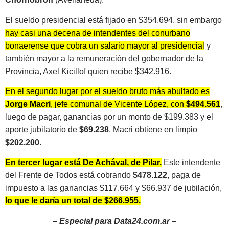
El sueldo presidencial está fijado en $354.694, sin embargo
hay casi una decena de intendentes del conurbano
bonaerense que cobra un salario mayor al presidencial
y
también mayor a la remuneración del gobernador de la
Provincia, Axel Kicillof quien recibe $342.916.
En el segundo lugar por el sueldo bruto más abultado es
Jorge Macri
, jefe comunal de Vicente López, con
$494.561
,
luego de pagar, ganancias por un monto de $199.383 y el
aporte jubilatorio de
$69.238
, Macri obtiene en limpio
$202.200.
En tercer lugar está De Achával, de Pilar.
Este intendente
del Frente de Todos está cobrando
$478.122
, paga de
impuesto a las ganancias $117.664 y $66.937 de jubilación,
lo que le daría un total de $266.955.
– Especial para Data24.com.ar –