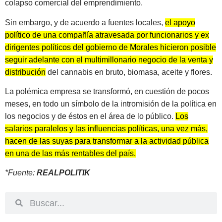
colapso comercial del emprendimiento.
Sin embargo, y de acuerdo a fuentes locales,
el apoyo
político de una compañía atravesada por funcionarios y ex
dirigentes políticos del gobierno de Morales hicieron posible
seguir adelante con el multimillonario negocio de la venta y
distribución
del cannabis en bruto, biomasa, aceite y flores.
La polémica empresa se transformó, en cuestión de pocos
meses, en todo un símbolo de la intromisión de la política en
los negocios y de éstos en el área de lo público.
Los
salarios paralelos y las influencias políticas, una vez más,
hacen de las suyas para transformar a la actividad pública
en una de las más rentables del país.
*Fuente:
REALPOLITIK