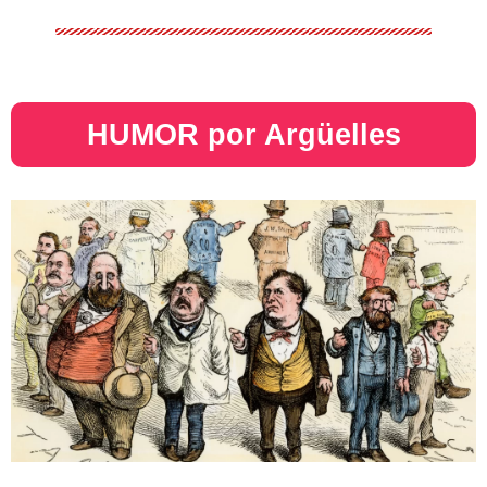
HUMOR por Argüelles​