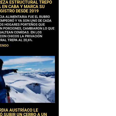
REZA ESTRUCTURAL TREPÓ
% EN CABA Y MARCA SU
GISTRO DESDE 2019
CIA ALIMENTARIA FUE EL RUBRO
EMPEORÓ Y YA SON UNO DE CADA
OS HOGARES PORTEÑOS QUE
N PORCIONES, CAMBIARON LO QUE
SALTEAN COMIDAS. EN LOS
CON CHICOS LA PRIVACIÓN
RAL TREPA AL 20,6%.
YENDO
RDIA AUSTRÍACO LE
Ó SUBIR UN CERRO A UN