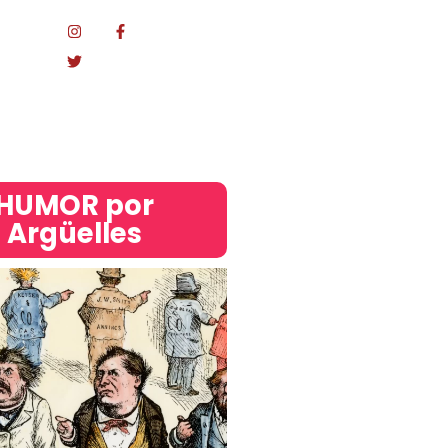
Mundo
acional
HUMOR por
Argüelles​