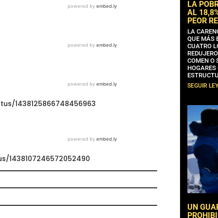
LA POB
AL 18,8
PEOR RE
LA CAREN
QUE MÁS 
CUATRO L
REDUJERO
COMEN O 
HOGARES 
ESTRUCTU
SEGUIR LE
tatus/1438125866748456963
atus/1438107246572052490
UN GUA
PROHIBI