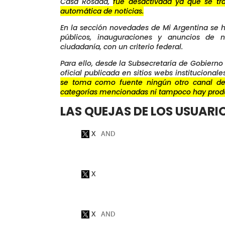
Casa Rosada,
fue desactivada ya que se t
automática de noticias.
En la sección novedades de Mi Argentina se h
públicos, inauguraciones y anuncios de n
ciudadanía, con un criterio federal.
Para ello, desde la Subsecretaría de Gobierno 
oficial publicada en sitios webs institucional
se toma como fuente ningún otro canal de
categorías mencionadas ni tampoco hay produ
LAS QUEJAS DE LOS USUARI