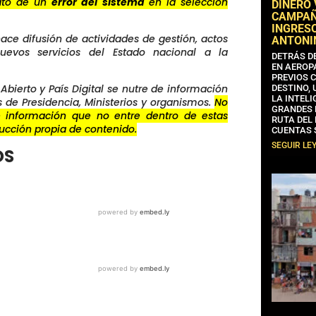
rató de un
error del sistema
en la selección
DINERO
CAMPAÑA
INGRESO
ace difusión de actividades de gestión, actos
ANTONI
uevos servicios del Estado nacional a la
DETRÁS D
EN AEROP
PREVIOS 
Abierto y País Digital se nutre de información
DESTINO,
LA INTELI
es de Presidencia, Ministerios y organismos.
No
GRANDES 
 información que no entre dentro de estas
RUTA DEL
cción propia de contenido.
CUENTAS 
SEGUIR LE
OS