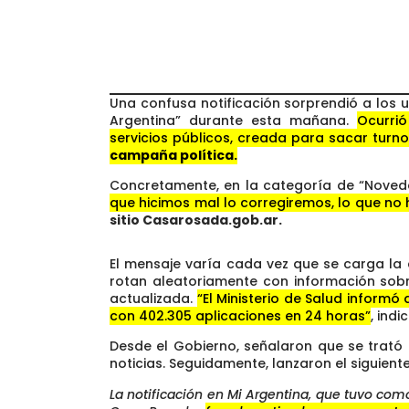
Una confusa notificación sorprendió a los 
Argentina” durante esta mañana.
Ocurrió
servicios públicos, creada para sacar turno
campaña política.
Concretamente, en la categoría de “Noved
que hicimos mal lo corregiremos, lo que no
sitio Casarosada.gob.ar.
El mensaje varía cada vez que se carga la 
rotan aleatoriamente con información so
actualizada.
“El Ministerio de Salud informó
con 402.305 aplicaciones en 24 horas”
, indic
Desde el Gobierno, señalaron que se trató
noticias. Seguidamente, lanzaron el siguien
La notificación en Mi Argentina, que tuvo com