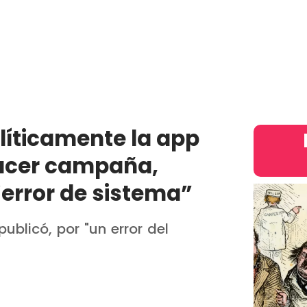
País
Judiciales
Entretenimiento
Deportes
Opinion
intern
olíticamente la app
hacer campaña,
“error de sistema”
ublicó, por "un error del