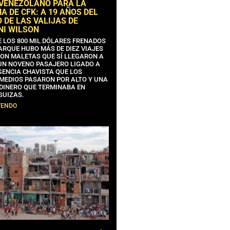
 VENEZOLANO PARA LA
 DE CFK: A 19 AÑOS DEL
 DE LAS VALIJAS DE
NI WILSON
E LOS 800 MIL DÓLARES FRENADOS
ARQUE HUBO MÁS DE DIEZ VIAJES
CON MALETAS QUE SÍ LLEGARON A
 UN NOVENO PASAJERO LIGADO A
GENCIA CHAVISTA QUE LOS
MEDIOS PASARON POR ALTO Y UNA
 DINERO QUE TERMINABA EN
SUIZAS.
YENDO