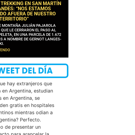
 TREKKING EN SAN MARTÍN
ANDES: “NOS ESTAMOS
DO AFUERA DE NUESTRO
 TERRITORIO”
DE MONTAÑA JULIÁN PAJAROLA
 QUE LE CERRARON EL PASO AL
ELETA, EN UNA PARCELA DE 1.672
S A NOMBRE DE GERNOT LANGES-
KI.
YENDO
WEET DEL DÍA
que hay extranjeros que
n en Argentina, estudian
s en Argentina, se
den gratis en hospitales
ntinos mientras odian a
rgentina? Perfecto.
o de presentar un
ecto para arancelar la