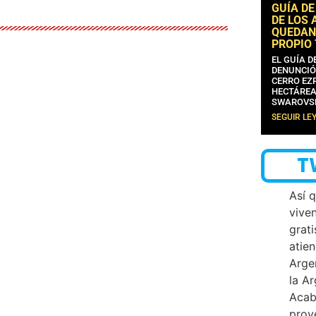
GUÍA DE
DE LOS 
QUEDAN
PROPIO
EL GUÍA 
DENUNCIÓ
CERRO EZP
HECTÁREA
SWAROVS
SEGUIR LE
T
Así 
vive
grati
atien
Arge
la A
Acab
proy