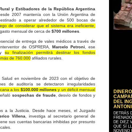
Rural y Estibadores de la República Argentina
desde 2007 mantenía con la Unión Argentina de
destinado a operar alrededor de 500 bocas de
ego de considerar que el sistema era ineficiente,
 gasto mensual de cerca de
$700 millones
.
esencial de entrega de vales médicos a través de
l interventor de OSPRERA,
Marcelo Petroni
, ese
, y
su finalización permitirá destinar los fondos
más de 760.000 afiliados rurales.
de Salud en noviembre de 2023 con el objetivo de
es de auditoría se detectaron irregularidades
cana a los
$100.000 millones
y un déficit mensual
DINERO
señaló
sospechas de fraude
, desvío de fondos y
CAMPAÑ
DEL IN
ANTONI
dos a la Justicia. Desde hace meses, el Juzgado
DETRÁS D
erico Villena
, investiga al secretario general de
FRENADO
iene sus cuentas bancarias inhibidas por presunto
DE DIEZ 
QUE SÍ L
icales.
NOVENO 