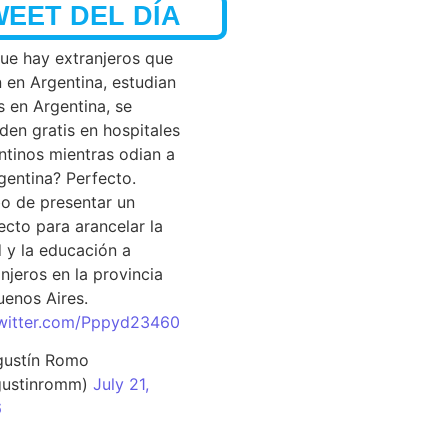
WEET DEL DÍA
que hay extranjeros que
n en Argentina, estudian
s en Argentina, se
den gratis en hospitales
ntinos mientras odian a
rgentina? Perfecto.
o de presentar un
ecto para arancelar la
d y la educación a
njeros en la provincia
uenos Aires.
twitter.com/Pppyd23460
ustín Romo
ustinromm)
July 21,
6