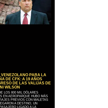
 VENEZOLANO PARA LA
A DE CFK: A 19 AÑOS
GRESO DE LAS VALIJAS DE
NI WILSON
E LOS 800 MIL DÓLARES
S EN AEROPARQUE HUBO MÁS
VIAJES PREVIOS CON MALETAS
LEGARON A DESTINO, UN
PASAJERO LIGADO A LA