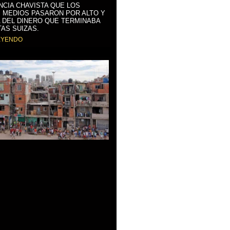
NCIA CHAVISTA QUE LOS
 MEDIOS PASARON POR ALTO Y
 DEL DINERO QUE TERMINABA
AS SUIZAS.
EYENDO