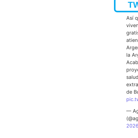
T
Así 
vive
grati
atien
Arge
la A
Acab
proy
salu
extra
de B
pic.
— Ag
(@ag
202