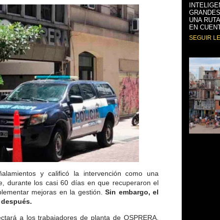
INTELIGE
GRANDES
UNA RUTA
EN CUENT
SEGUIR L
ñalamientos y calificó la intervención como una
ue, durante los casi 60 días en que recuperaron el
lementar mejoras en la gestión.
Sin embargo, el
o después.
afectará a los trabajadores de planta de OSPRERA,