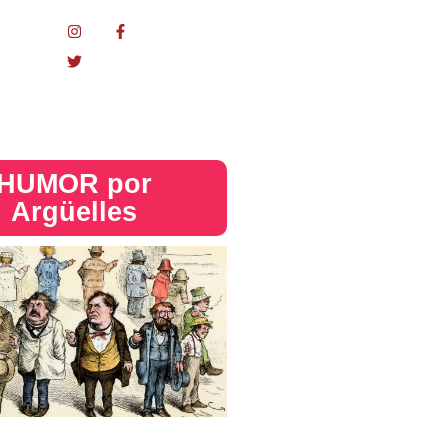
nacional
HUMOR por
Argüelles​