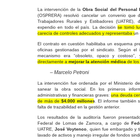
La intervención de la
Obra Social del Personal 
(OSPRERA) resolvió cancelar un convenio que 
Trabajadores Rurales y Estibadores (UATRE), 
expendio en todo el país. La decisión
se tomó lu
carecía de controles adecuados y representaba un
El contrato en cuestión habilitaba un esquema pr
oficinas gestionadas por el sindicato. Según e
mecanismo era “obsoleto, opaco y costoso”
directamente a
mejorar la atención médica
de los 
– Marcelo Petroni
La intervención fue ordenada por el Ministerio 
sanear la obra social. En los primeros inform
administrativas y financieras graves:
una deuda cer
de más de
$4.000 millones
.
El informe también 
falta de trazabilidad en la gestión anterior.
Los resultados de la auditoría fueron presenta
Federal de Lomas de Zamora, a cargo de
Fed
UATRE,
José Voytenco
, quien fue embargado y t
lavado de activos y manejo irregular de fondos sind