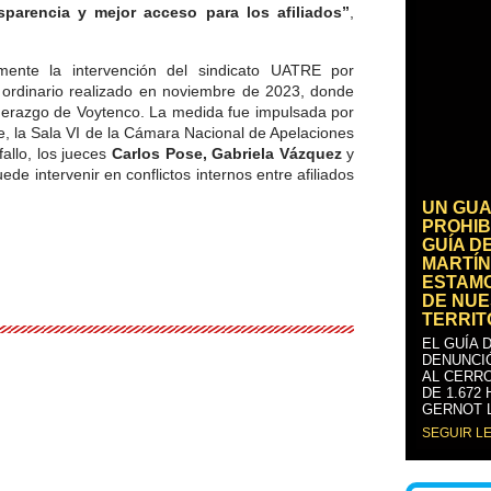
parencia y mejor acceso para los afiliados”
,
lmente la intervención del sindicato UATRE por
 ordinario realizado en noviembre de 2023, donde
iderazgo de Voytenco. La medida fue impulsada por
e, la Sala VI de la Cámara Nacional de Apelaciones
allo, los jueces
Carlos Pose, Gabriela Vázquez
y
ede intervenir en conflictos internos entre afiliados
UN GUA
PROHIB
GUÍA D
MARTÍN
ESTAM
DE NUE
TERRIT
EL GUÍA 
DENUNCI
AL CERRO
DE 1.672
GERNOT 
SEGUIR L