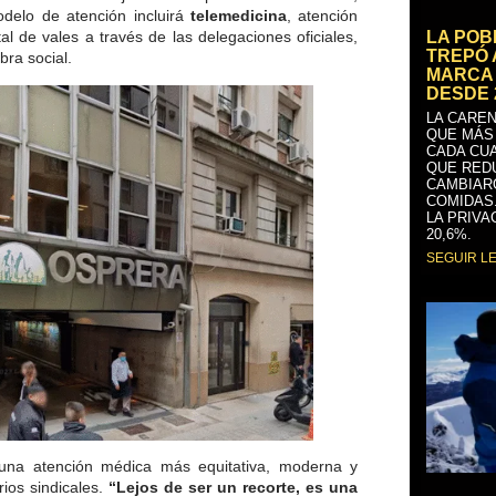
delo de atención incluirá
telemedicina
, atención
LA PO
al de vales a través de las delegaciones oficiales,
TREPÓ 
bra social.
MARCA 
DESDE 
LA CAREN
QUE MÁS
CADA CU
QUE RED
CAMBIAR
COMIDAS
LA PRIVA
20,6%.
SEGUIR L
 una atención médica más equitativa, moderna y
rios sindicales.
“Lejos de ser un recorte, es una