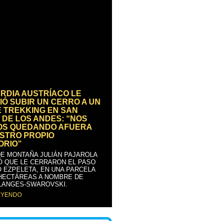
RDIA AUSTRÍACO LE
IÓ SUBIR UN CERRO A UN
E TREKKING EN SAN
 DE LOS ANDES: “NOS
OS QUEDANDO AFUERA
STRO PROPIO
ORIO”
DE MONTAÑA JULIÁN PAJAROLA
Ó QUE LE CERRARON EL PASO
 EZPELETA, EN UNA PARCELA
 HECTÁREAS A NOMBRE DE
LANGES-SWAROVSKI.
EYENDO