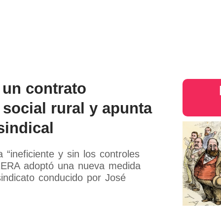
s
Judiciales
Entretenimiento
Deportes
Opinion
Mundo
inter
 un contrato
 social rural y apunta
sindical
“ineficiente y sin los controles
PRERA adoptó una nueva medida
sindicato conducido por José