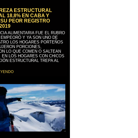
BREZA ESTRUCTURAL
AL 18,8% EN CABA Y
SU PEOR REGISTRO
2019
CIA ALIMENTARIA FUE EL RUBRO
 EMPEORÓ Y YA SON UNO DE
ATRO LOS HOGARES PORTEÑOS
UJERON PORCIONES,
ON LO QUE COMEN O SALTEAN
. EN LOS HOGARES CON CHICOS
CIÓN ESTRUCTURAL TREPA AL
EYENDO