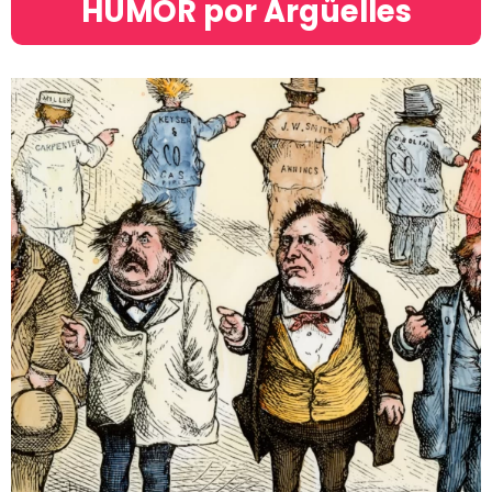
HUMOR por Argüelles​