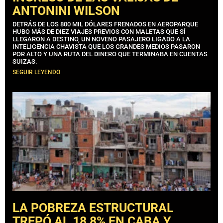
ANTONINI WILSON
DETRÁS DE LOS 800 MIL DÓLARES FRENADOS EN AEROPARQUE
HUBO MÁS DE DIEZ VIAJES PREVIOS CON MALETAS QUE SÍ
LLEGARON A DESTINO, UN NOVENO PASAJERO LIGADO A LA
INTELIGENCIA CHAVISTA QUE LOS GRANDES MEDIOS PASARON
POR ALTO Y UNA RUTA DEL DINERO QUE TERMINABA EN CUENTAS
SUIZAS.
SEGUIR LEYENDO
LA POBREZA ESTRUCTURAL
TREPÓ AL 18,8% EN CABA Y