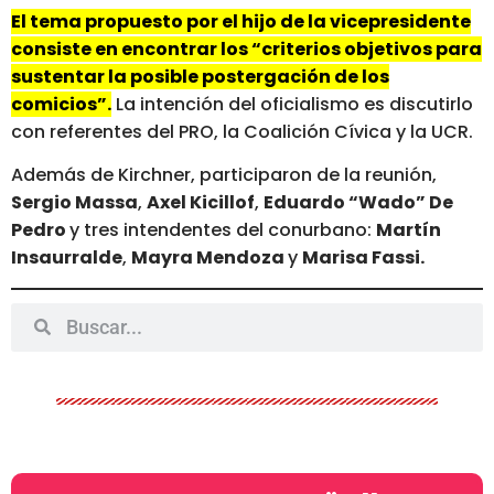
El tema propuesto por el hijo de la vicepresidente
consiste en encontrar los “criterios objetivos para
sustentar la posible postergación de los
comicios”.
La intención del oficialismo es discutirlo
con referentes del PRO, la Coalición Cívica y la UCR.
Además de Kirchner, participaron de la reunión,
Sergio Massa
,
Axel Kicillof
,
Eduardo “Wado” De
Pedro
y tres intendentes del conurbano:
Martín
Insaurralde
,
Mayra Mendoza
y
Marisa Fassi.