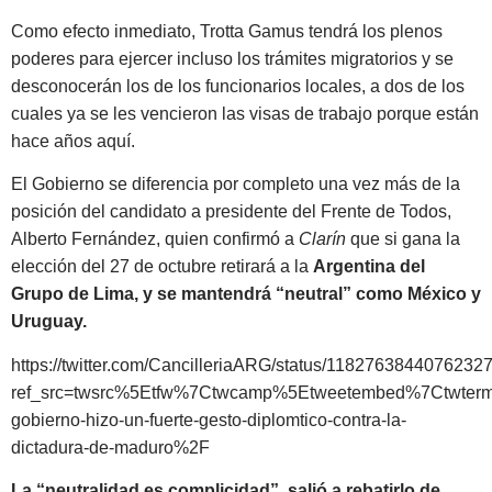
Como efecto inmediato, Trotta Gamus tendrá los plenos
poderes para ejercer incluso los trámites migratorios y se
desconocerán los de los funcionarios locales, a dos de los
cuales ya se les vencieron las visas de trabajo porque están
hace años aquí.
El Gobierno se diferencia por completo una vez más de la
posición del candidato a presidente del Frente de Todos,
Alberto Fernández, quien confirmó a
Clarín
que si gana la
elección del 27 de octubre retirará a la
Argentina del
Grupo de Lima, y se mantendrá “neutral” como México y
Uruguay.
https://twitter.com/CancilleriaARG/status/1182763844076232
ref_src=twsrc%5Etfw%7Ctwcamp%5Etweetembed%7Ctwterm
gobierno-hizo-un-fuerte-gesto-diplomtico-contra-la-
dictadura-de-maduro%2F
La “neutralidad es complicidad”, salió a rebatirlo de