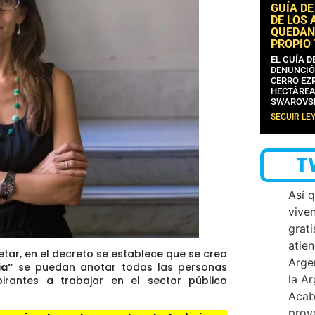
GUÍA DE
DE LOS 
QUEDAN
PROPIO
EL GUÍA 
DENUNCIÓ
CERRO EZP
HECTÁREA
SWAROVS
SEGUIR LE
T
Así 
vive
grati
atien
ar, en el decreto se establece que se crea
Arge
ia”
se puedan anotar todas las personas
la A
pirantes a trabajar en el sector público
Acab
proy