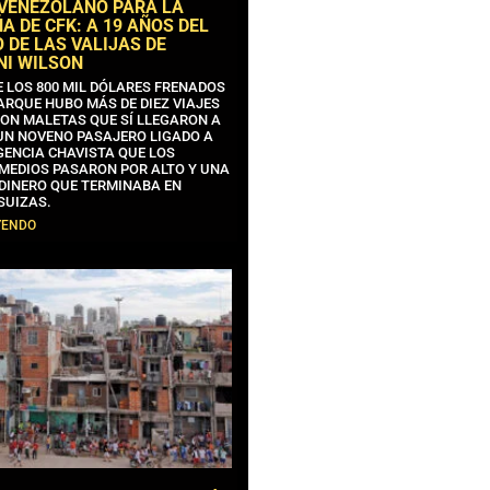
 VENEZOLANO PARA LA
 DE CFK: A 19 AÑOS DEL
 DE LAS VALIJAS DE
NI WILSON
E LOS 800 MIL DÓLARES FRENADOS
ARQUE HUBO MÁS DE DIEZ VIAJES
CON MALETAS QUE SÍ LLEGARON A
 UN NOVENO PASAJERO LIGADO A
GENCIA CHAVISTA QUE LOS
MEDIOS PASARON POR ALTO Y UNA
 DINERO QUE TERMINABA EN
SUIZAS.
YENDO