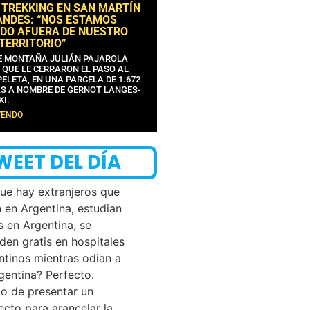
 TREKKING EN SAN MARTÍN
ANDES: “NOS ESTAMOS
DO AFUERA DE NUESTRO
 TERRITORIO”
DE MONTAÑA JULIÁN PAJAROLA
 QUE LE CERRARON EL PASO AL
ELETA, EN UNA PARCELA DE 1.672
S A NOMBRE DE GERNOT LANGES-
KI.
YENDO
WEET DEL DÍA
que hay extranjeros que
n en Argentina, estudian
s en Argentina, se
den gratis en hospitales
ntinos mientras odian a
rgentina? Perfecto.
o de presentar un
ecto para arancelar la