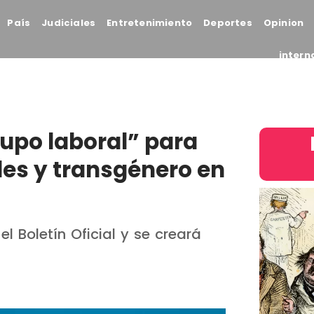
País
Judiciales
Entretenimiento
Deportes
Opinion
intern
“cupo laboral” para
les y transgénero en
l Boletín Oficial y se creará