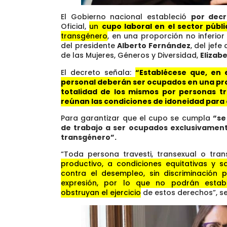
El Gobierno nacional estableció
por decr
Oficial,
un
cupo laboral en el sector públi
transgénero
, en una proporción no inferior
del presidente
Alberto Fernández
, del jefe
de las Mujeres, Géneros y Diversidad,
Elizab
El decreto señala:
“Establécese que, en 
personal deberán ser ocupados en una prop
totalidad de los mismos por personas tr
reúnan las condiciones de idoneidad para 
Para garantizar que el cupo se cumpla
“se
de trabajo a ser ocupados exclusivament
transgénero”.
“Toda persona travesti, transexual o tr
productivo, a condiciones equitativas y s
contra el desempleo, sin discriminación
expresión, por lo que no podrán establ
obstruyan el ejercicio
de estos derechos”, se i