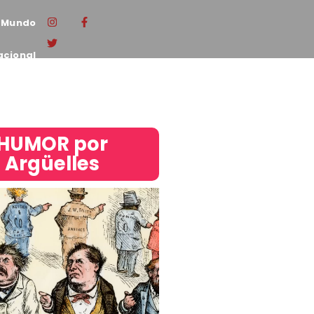
Mundo
acional
HUMOR por
Argüelles​