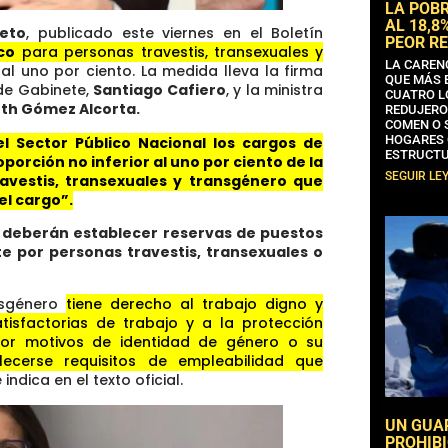
LA POB
AL 18,8
eto
, publicado este viernes en el Boletín
PEOR RE
co
para personas travestis, transexuales y
LA CAREN
 al uno por ciento. La medida lleva la firma
QUE MÁS 
 de Gabinete,
Santiago Cafiero
, y la ministra
CUATRO L
eth Gómez Alcorta.
REDUJERO
COMEN O 
HOGARES 
el Sector Público Nacional los cargos de
ESTRUCTU
orción no inferior al uno por ciento de la
SEGUIR LE
avestis, transexuales y transgénero que
el cargo”.
 deberán establecer reservas de puestos
e por personas travestis, transexuales o
ansgénero
tiene derecho al trabajo digno y
atisfactorias de trabajo y a la protección
 por motivos de identidad de género o su
ecerse requisitos de empleabilidad que
ndica en el texto oficial.
UN GUA
PROHIBI