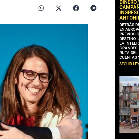
DINERO
CAMPAÑA
INGRESO
ANTONI
DETRÁS D
EN AEROP
PREVIOS 
DESTINO,
LA INTELI
GRANDES 
RUTA DEL
CUENTAS 
SEGUIR LE