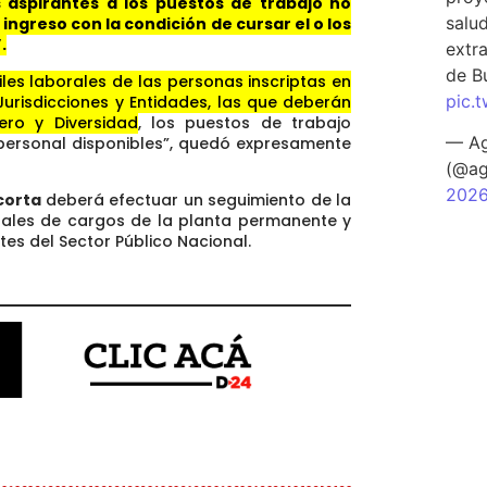
s aspirantes a los puestos de trabajo no
salu
ngreso con la condición de cursar el o los
.
extra
de B
iles laborales de las personas inscriptas en
pic.
Jurisdicciones y Entidades, las que deberán
ero y Diversidad
, los puestos de trabajo
— Ag
 personal disponibles”, quedó expresamente
(@ag
202
corta
deberá efectuar un seguimiento de la
tales de cargos de la planta permanente y
ntes del Sector Público Nacional.