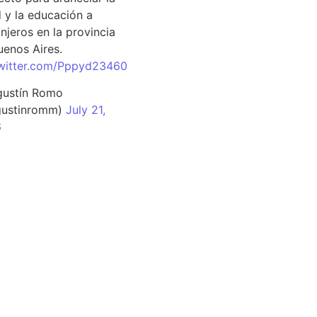
d y la educación a
njeros en la provincia
uenos Aires.
twitter.com/Pppyd23460
ustín Romo
ustinromm)
July 21,
6