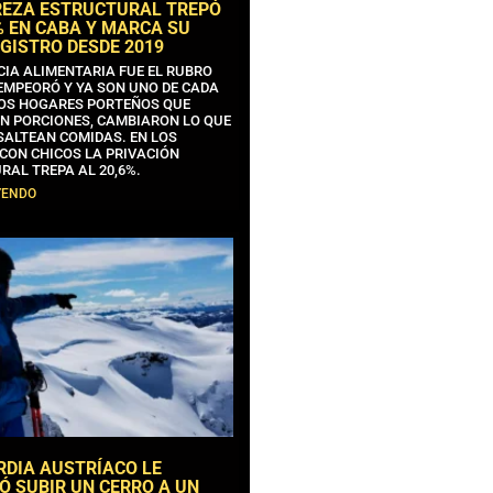
REZA ESTRUCTURAL TREPÓ
% EN CABA Y MARCA SU
GISTRO DESDE 2019
CIA ALIMENTARIA FUE EL RUBRO
EMPEORÓ Y YA SON UNO DE CADA
OS HOGARES PORTEÑOS QUE
N PORCIONES, CAMBIARON LO QUE
SALTEAN COMIDAS. EN LOS
CON CHICOS LA PRIVACIÓN
RAL TREPA AL 20,6%.
YENDO
RDIA AUSTRÍACO LE
Ó SUBIR UN CERRO A UN