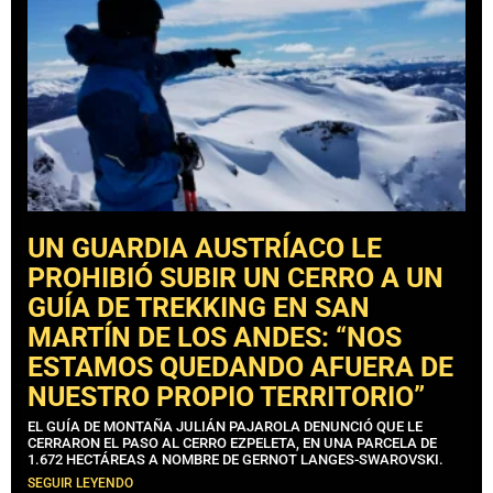
UN GUARDIA AUSTRÍACO LE
PROHIBIÓ SUBIR UN CERRO A UN
GUÍA DE TREKKING EN SAN
MARTÍN DE LOS ANDES: “NOS
ESTAMOS QUEDANDO AFUERA DE
NUESTRO PROPIO TERRITORIO”
EL GUÍA DE MONTAÑA JULIÁN PAJAROLA DENUNCIÓ QUE LE
CERRARON EL PASO AL CERRO EZPELETA, EN UNA PARCELA DE
1.672 HECTÁREAS A NOMBRE DE GERNOT LANGES-SWAROVSKI.
SEGUIR LEYENDO