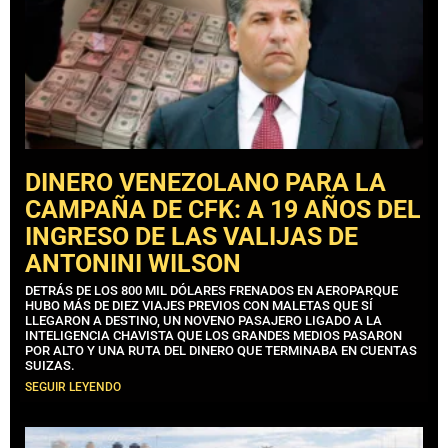
DINERO VENEZOLANO PARA LA
CAMPAÑA DE CFK: A 19 AÑOS DEL
INGRESO DE LAS VALIJAS DE
ANTONINI WILSON
DETRÁS DE LOS 800 MIL DÓLARES FRENADOS EN AEROPARQUE
HUBO MÁS DE DIEZ VIAJES PREVIOS CON MALETAS QUE SÍ
LLEGARON A DESTINO, UN NOVENO PASAJERO LIGADO A LA
INTELIGENCIA CHAVISTA QUE LOS GRANDES MEDIOS PASARON
POR ALTO Y UNA RUTA DEL DINERO QUE TERMINABA EN CUENTAS
SUIZAS.
SEGUIR LEYENDO