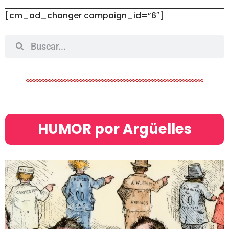
[cm_ad_changer campaign_id=”6″]
HUMOR por Argüelles​