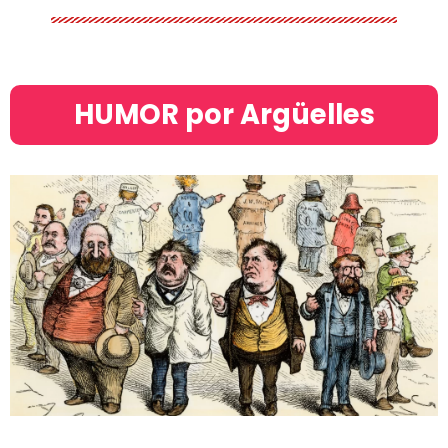
HUMOR por Argüelles​