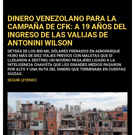
DINERO VENEZOLANO PARA LA
CAMPAÑA DE CFK: A 19 AÑOS DEL
INGRESO DE LAS VALIJAS DE
ANTONINI WILSON
DETRÁS DE LOS 800 MIL DÓLARES FRENADOS EN AEROPARQUE
HUBO MÁS DE DIEZ VIAJES PREVIOS CON MALETAS QUE SÍ
LLEGARON A DESTINO, UN NOVENO PASAJERO LIGADO A LA
INTELIGENCIA CHAVISTA QUE LOS GRANDES MEDIOS PASARON
POR ALTO Y UNA RUTA DEL DINERO QUE TERMINABA EN CUENTAS
SUIZAS.
SEGUIR LEYENDO