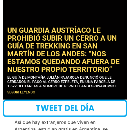
UN GUARDIA AUSTRÍACO LE
PROHIBIÓ SUBIR UN CERRO A UN
GUÍA DE TREKKING EN SAN
MARTÍN DE LOS ANDES: “NOS
ESTAMOS QUEDANDO AFUERA DE
NUESTRO PROPIO TERRITORIO”
EL GUÍA DE MONTAÑA JULIÁN PAJAROLA DENUNCIÓ QUE LE
CERRARON EL PASO AL CERRO EZPELETA, EN UNA PARCELA DE
1.672 HECTÁREAS A NOMBRE DE GERNOT LANGES-SWAROVSKI.
SEGUIR LEYENDO
TWEET DEL DÍA
Así que hay extranjeros que viven en
Argentina, estudian gratis en Argentina, se