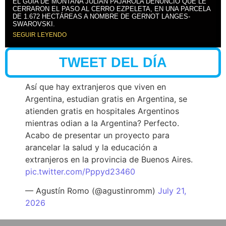
EL GUÍA DE MONTAÑA JULIÁN PAJAROLA DENUNCIÓ QUE LE
CERRARON EL PASO AL CERRO EZPELETA, EN UNA PARCELA
DE 1.672 HECTÁREAS A NOMBRE DE GERNOT LANGES-
SWAROVSKI.
SEGUIR LEYENDO
TWEET DEL DÍA
Así que hay extranjeros que viven en
Argentina, estudian gratis en Argentina, se
atienden gratis en hospitales Argentinos
mientras odian a la Argentina? Perfecto.
Acabo de presentar un proyecto para
arancelar la salud y la educación a
extranjeros en la provincia de Buenos Aires.
pic.twitter.com/Pppyd23460
— Agustín Romo (@agustinromm)
July 21,
2026